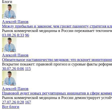
Блоги
Алексей Панов
Между прибылью и законом: чем грозит пациенту стратегия кл
Рынок коммерческой медицины в России переживает тектониче
03.08.26 8:33
96
Алексей Панов
Обязательное наставничество медиков: что вскроет мониторин
Вскрытие покажет: правовой прогноз и суровые факты реформ
30.07.26 0:06
115
Алексей Панов
Правовой аудит новых регуляторных инициатив в сфере комме
Рынок коммерческой медицины в России демонстрирует устойчи
27.07.26 0:28
167
Все блоги