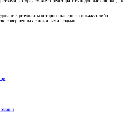
рствами, которая сможет предотвратить подобные ошибки, т.к.
едование, результаты которого наверняка покажут либо
ибок, совершенных с пожилыми людьми.
ощи
 помощи