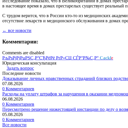
Исследование показало, что в Великобритании в домах преста
в настоящее время в домах престарелых существует реальный
С трудом верится, что в России кто-то из медицинских академ
отсутствие лекарств и медицинского обслуживания в домах п
← все новости
Комментарии:
Comments are disabled
РљРѕРјРјРµРЅС‚Р°СЂРёРё РґР»СЏ СЃР°Р№С‚Р°
Cackl
e
Юридическая консультация
Задать вопрос
Последние новости
Доказывание личных нравственных страданий близких родств
07.08.2026
0 Комментариев
Расходы на уплату штрафов за нарушения в оказании медпомо
06.08.2026
0 Комментариев
Пересмотрено решение нижестоящей инстанции по делу о воз
05.08.2026
0 Комментариев
Все новости