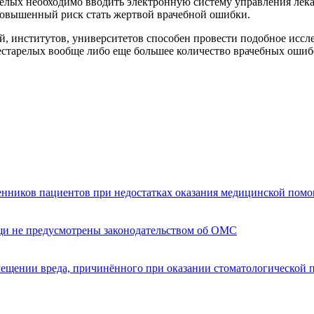
релых необходимо вводить электронную систему управления лека
 повышенный риск стать жертвой врачебной ошибки.
ий, институтов, университетов способен провести подобное иссл
рестарелых вообще либо еще большее количество врачебных ош
енников пациентов при недостатках оказания медицинской пом
щи не предусмотрены законодательством об ОМС
мещении вреда, причинённого при оказании стоматологической