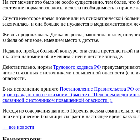
На тот момент это было не особо существенно, тем более, что 
состояние нормализовалось, исчезла необходимость в приеме ле
Спустя некоторое время позвонили из психиатрической больниц
закончилась, и она больше не нуждается в медикаментозном ле
Жизнь продолжалась. Дочка выросла, закончила школу, получила
забыла об эпизоде, имевшем место в детстве.
Недавно, пройдя большой конкурс, она стала претенденткой на
т.к. отец напомнил об имевшем с ней в детстве эпизоде.
Действительно, нормы
Трудового кодекса РФ
предусматривают 
числе связанных с источниками повышенной опасности (с вли
опасности.
В их исполнение принято
Постановление Правительства РФ от 
прав граждан при ее оказании" (вместе с "Перечнем медицинс
связанной с источником повышенной опасности").
Исходя из содержания данного Перечня весьма сомнительно, ч
психиатрической больницы сыграет в настоящее время какую-
← все новости
Комментарии: