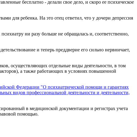
авленные бесплатно - делали свое дело, и скоро ее психическое
ами для ребенка. На это отец ответил, что у дочери депрессия
 психиатру ни разу больше не обращалась и, соответственно,
детельствование и теперь преддверие его сильно нервничает,
иков, осуществляющих отдельные виды деятельности, в том
акторов), а также работающих в условиях повышенной
оссийской Федерации "О психиатрической помощи и гарантиях
льных видов профессиональной деятельности и деятельности,
иксированный в медицинской документации и регистрах учета
правовой помощью.