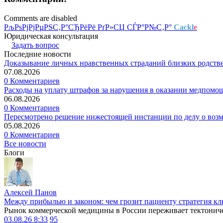
Comments are disabled
РљРѕРјРјРµРЅС‚Р°СЂРёРё РґР»СЏ СЃР°Р№С‚Р°
Cackl
e
Юридическая консультация
Задать вопрос
Последние новости
Доказывание личных нравственных страданий близких родств
07.08.2026
0 Комментариев
Расходы на уплату штрафов за нарушения в оказании медпомо
06.08.2026
0 Комментариев
Пересмотрено решение нижестоящей инстанции по делу о воз
05.08.2026
0 Комментариев
Все новости
Блоги
Алексей Панов
Между прибылью и законом: чем грозит пациенту стратегия кл
Рынок коммерческой медицины в России переживает тектониче
03.08.26 8:33
95