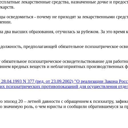
бесплатные лекарственные средства, назначенные дочке и предост
карств.
ы осведомиться - почему не приходят за лекарственными средств
чении.
 два высших образования, отучилась за рубежом. За это время к
 должность, предполагающей обязательное психиатрическое осви
обязательное психиатрическое освидетельствование для работн
янием вредных веществ и неблагоприятных производственных ф
28.04.1993 N 377 (ред. от 23.09.2002) "О реализации Закона Р
ких психиатрических противопоказаний для осуществления отде
то эпизод 20 – летней давности с обращением к психиатру, заф
то значимую роль, о чем юристы и сообщили обратившемуся за 