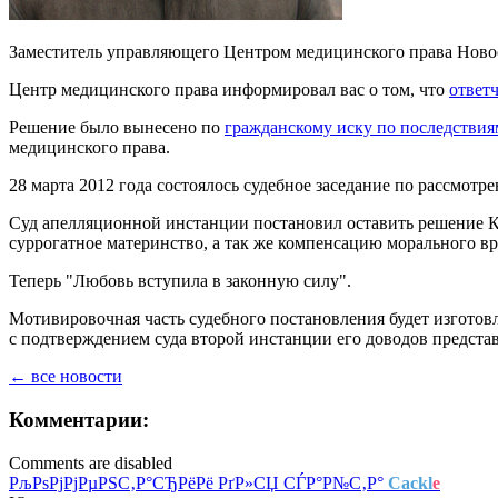
Заместитель управляющего Центром медицинского права Новосел
Центр медицинского права информировал вас о том, что
ответ
Решение было вынесено по
гражданскому иску по последстви
медицинского права.
28 марта 2012 года состоялось судебное заседание по рассмот
Суд апелляционной инстанции постановил оставить решение Ки
суррогатное материнство, а так же компенсацию морального вр
Теперь "Любовь вступила в законную силу".
Мотивировочная часть судебного постановления будет изготовл
с подтверждением суда второй инстанции его доводов представ
← все новости
Комментарии:
Comments are disabled
РљРѕРјРјРµРЅС‚Р°СЂРёРё РґР»СЏ СЃР°Р№С‚Р°
Cackl
e