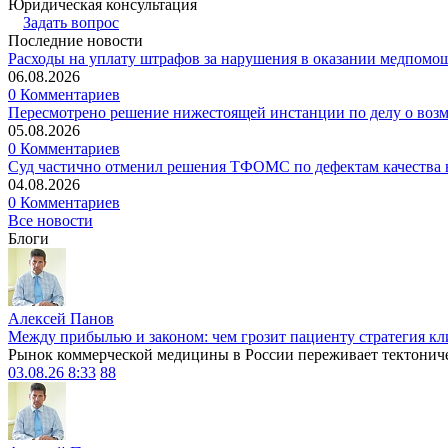
Юридическая консультация
Задать вопрос
Последние новости
Расходы на уплату штрафов за нарушения в оказании медпомо
06.08.2026
0 Комментариев
Пересмотрено решение нижестоящей инстанции по делу о воз
05.08.2026
0 Комментариев
Суд частично отменил решения ТФОМС по дефектам качества в
04.08.2026
0 Комментариев
Все новости
Блоги
Алексей Панов
Между прибылью и законом: чем грозит пациенту стратегия кл
Рынок коммерческой медицины в России переживает тектониче
03.08.26 8:33
88