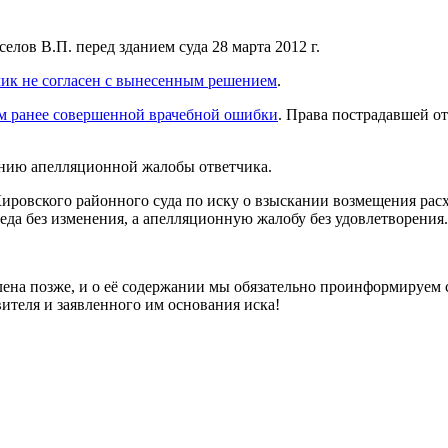
ов В.П. перед зданием суда 28 марта 2012 г.
чик не согласен с вынесенным решением
.
ям ранее совершенной врачебной ошибки
. Права пострадавшей о
рению апелляционной жалобы ответчика.
ровского районного суда по иску о взыскании возмещения расх
еда без изменения, а апелляционную жалобу без удовлетворения.
ена позже, и о её содержании мы обязательно проинформируем с
ителя и заявленного им основания иска!