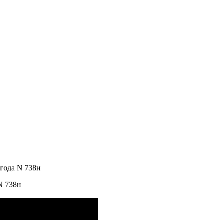
года N 738н
N 738н