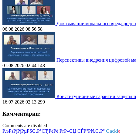
Доказывание морального вреда родст
06.08.2026 08:56
58
Перспективы внедрения цифровой ма
01.08.2026 02:44
148
Конституционные гарантии защиты п
16.07.2026 02:13
299
Комментарии:
Comments are disabled
РљРѕРјРјРµРЅС‚Р°СЂРёРё РґР»СЏ СЃР°Р№С‚Р°
Cackl
e