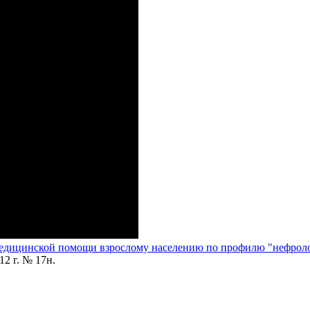
медицинской помощи взрослому населению по профилю "нефрол
2 г. № 17н.