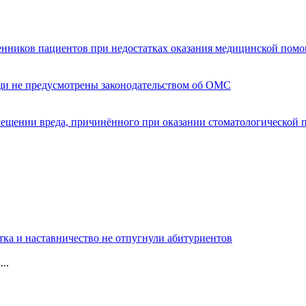
енников пациентов при недостатках оказания медицинской пом
щи не предусмотрены законодательством об ОМС
мещении вреда, причинённого при оказании стоматологической
тка и наставничество не отпугнули абитуриентов
..