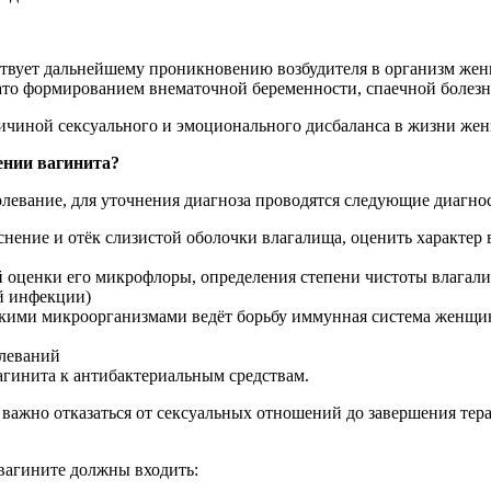
бствует дальнейшему проникновению возбудителя в организм же
вато формированием внематочной беременности, спаечной болезн
ичиной сексуального и эмоционального дисбаланса в жизни же
ении вагинита?
олевание, для уточнения диагноза проводятся следующие диагно
аснение и отёк слизистой оболочки влагалища, оценить характе
ой оценки его микрофлоры, определения степени чистоты влагали
й инфекции)
какими микроорганизмами ведёт борьбу иммунная система женщи
олеваний
агинита к антибактериальным средствам.
ажно отказаться от сексуальных отношений до завершения терап
вагините должны входить: