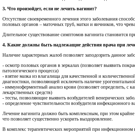
3. Что произойдет, если не лечить вагинит?
Отсутствие своевременного лечения этого заболевания спосо
половых органов – маточных труб, матки и яичников, что чре
Длительное существование симптомов вагинита становится пр
4. Какие должны быть надлежащие действия врача при леч
Наличие характерных жалоб позволяет заподозрить данное заб
- осмотр половых органов в зеркалах (позволяет выявить покр
патологического процесса)
- взятие мазка из влагалища для качественной и количественн
диагностики, позволяющей исключить наличие урогенитально
- иммуноферментный анализ крови (позволяет определить, с 
лекарственных средств)
- тесты, позволяющие выявить возбудителей венерических заб
- определение чувствительности возбудителя инфекционного в
Лечение вагинита должно быть комплексным, при этом крайне в
что позволяет существенно ускорить выздоровление.
В комплекс терапевтических мероприятий при инфекционном 