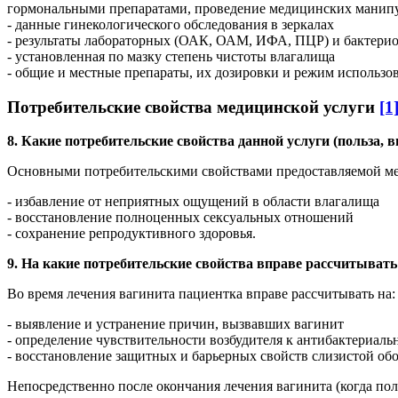
гормональными препаратами, проведение медицинских манипу
- данные гинекологического обследования в зеркалах
- результаты лабораторных (ОАК, ОАМ, ИФА, ПЦР) и бактерио
- установленная по мазку степень чистоты влагалища
- общие и местные препараты, их дозировки и режим использо
Потребительские свойства медицинской услуги
[1
8. Какие потребительские свойства данной услуги (польза, 
Основными потребительскими свойствами предоставляемой мед
- избавление от неприятных ощущений в области влагалища
- восстановление полноценных сексуальных отношений
- сохранение репродуктивного здоровья.
9. На какие потребительские свойства вправе рассчитывать
Во время лечения вагинита пациентка вправе рассчитывать на:
- выявление и устранение причин, вызвавших вагинит
- определение чувствительности возбудителя к антибактериал
- восстановление защитных и барьерных свойств слизистой об
Непосредственно после окончания лечения вагинита (когда полн