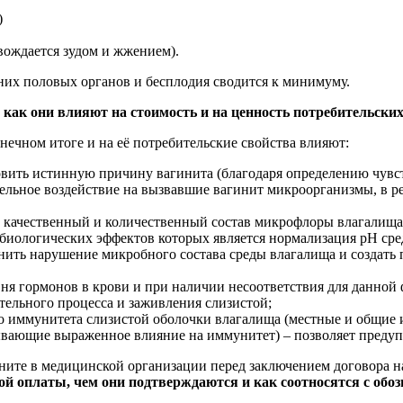
)
вождается зудом и жжением).
них половых органов и бесплодия сводится к минимуму.
 как они влияют на стоимость и на ценность потребительских
нечном итоге и на её потребительские свойства влияют:
вить истинную причину вагинита (благодаря определению чувст
льное воздействие на вызвавшие вагинит микроорганизмы, в ре
качественный и количественный состав микрофлоры влагалища (
 биологических эффектов которых является нормализация рН сре
анить нарушение микробного состава среды влагалища и создать
я гормонов в крови и при наличии несоответствия для данной ф
ельного процесса и заживления слизистой;
о иммунитета слизистой оболочки влагалища (местные и общи
зывающие выраженное влияние на иммунитет) – позволяет преду
ните в медицинской организации перед заключением договора н
й оплаты, чем они подтверждаются и как соотносятся с обоз