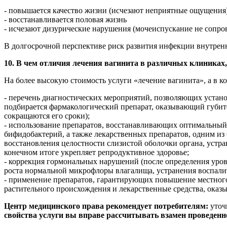
- повышается качество жизни (исчезают неприятные ощущения
- восстанавливается половая жизнь
- исчезают дизурические нарушения (мочеиспускание не сопро
В долгосрочной перспективе риск развития инфекции внутрен
10. В чем отличия лечения вагинита в различных клиниках,
На более высокую стоимость услуги «лечение вагинита», а в ко
- перечень диагностических мероприятий, позволяющих устано
подбирается фармакологический препарат, оказывающий губите
сокращаются его сроки);
- использование препаратов, восстанавливающих оптимальный 
бифидобактерий, а также лекарственных препаратов, одним из
восстановления целостности слизистой оболочки органа, устр
конечном итоге укрепляет репродуктивное здоровье;
- коррекция гормональных нарушений (после определения уровн
роста нормальной микрофлоры влагалища, устранения воспалит
- применение препаратов, гарантирующих повышение местног
растительного происхождения и лекарственные средства, ока
Центр медицинского права рекомендует потребителям:
уточ
свойства услуги вы вправе рассчитывать взамен проведенно