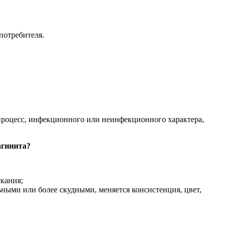
потребителя.
процесс, инфекционного или неинфекционного характера,
агинита?
скания;
ьными или более скудными, меняется консистенция, цвет,