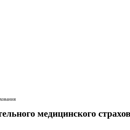
ахования
ельного медицинского страхо