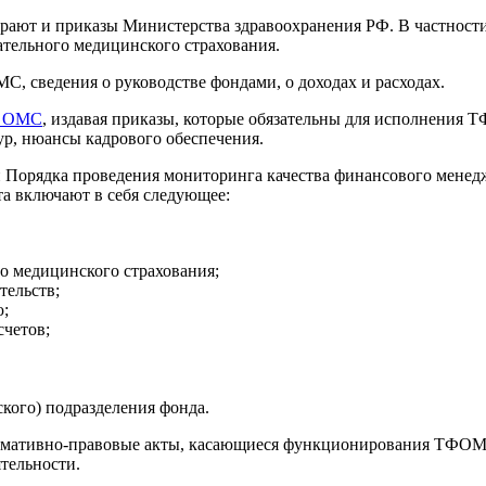
ают и приказы Министерства здравоохранения РФ. В частности
ательного медицинского страхования.
, сведения о руководстве фондами, о доходах и расходах.
д ОМС
, издавая приказы, которые обязательны для исполнени
ур, нюансы кадрового обеспечения.
Порядка проведения мониторинга качества финансового менедж
та включают в себя следующее:
го медицинского страхования;
тельств;
ю;
четов;
кого) подразделения фонда.
ормативно-правовые акты, касающиеся функционирования ТФОМС
тельности.