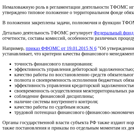
Немаловажную роль в регламентации деятельности ТФОМС игр
утверждено типовое положение о территориальном фонде обяз
В положении закреплены задачи, полномочия и функции ТФОМС
Детально деятельность ТФОМС регулирует
Федеральный фон
отчетности, составы комиссий, особенности различных процед
Например,
приказ ФФОМС от 19.01.2015 N 6
"Об утверждении 
устанавливает, что критерии качества финансового менеджмен
точность финансового планирования;
эффективность управления дебиторской задолженностью;
качество работы по восстановлению средств обязательно
полнота и своевременность исполнения бюджетных обяза
эффективность управления кредиторской задолженность
своевременность осуществления межтерриториальных рас
соблюдение финансовой дисциплины;
наличие системы внутреннего контроля;
качество работы по судебным искам;
трудовой потенциал финансового (финансово-экономичес
Органы государственной власти субъекта РФ также издают н
также постановления и приказы по отдельным моментам их дея