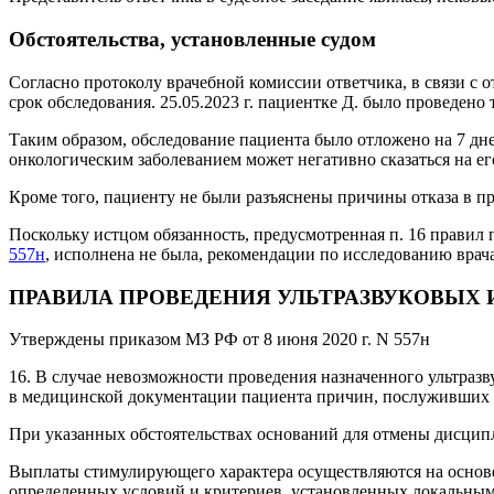
Обстоятельства, установленные судом
Согласно протоколу врачебной комиссии ответчика, в связи с 
срок обследования. 25.05.2023 г. пациентке Д. было проведено
Таким образом, обследование пациента было отложено на 7 дн
онкологическим заболеванием может негативно сказаться на ег
Кроме того, пациенту не были разъяснены причины отказа в пр
Поскольку истцом обязанность, предусмотренная п. 16 правил
557н
, исполнена не была, рекомендации по исследованию врач
ПРАВИЛА ПРОВЕДЕНИЯ УЛЬТРАЗВУКОВЫХ
Утверждены приказом МЗ РФ от 8 июня 2020 г. N 557н
16. В случае невозможности проведения назначенного ультразв
в медицинской документации пациента причин, послуживших о
При указанных обстоятельствах оснований для отмены дисципли
Выплаты стимулирующего характера осуществляются на основе 
определенных условий и критериев, установленных локальны