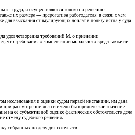
аты труда, и осуществляются только по решению
кже их размера — прерогатива работодателя, в связи с чем
же для взыскания стимулирующих доплат в пользу истца у суда
для удовлетворения требований М. о признании
, что требования о компенсации морального вреда также не
ом исследования и оценки судом первой инстанции, им дана
ии при рассмотрении дела и имели бы юридическое значение
аны на её субъективной оценке фактических обстоятельств дела
щие отмену судебного решения.
ку собранных по делу доказательств.