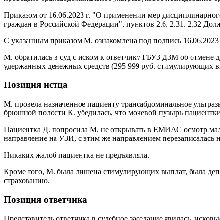
Приказом от 16.06.2023 г. "О применении мер дисциплинарного
граждан в Российской Федерации", пунктов 2.6, 2.31, 2.32 До
С указанным приказом М. ознакомлена под подпись 16.06.2023 
М. обратилась в суд с иском к ответчику ГБУЗ ДЗМ об отмене 
удержанных денежных средств (295 999 руб. стимулирующих вы
Позиция истца
М. провела назначенное пациенту трансабдоминальное ультраз
брюшной полости К. убедилась, что мочевой пузырь пациентки 
Пациентка Д. попросила М. не открывать в ЕМИАС осмотр малог
направление на УЗИ, с этим же направлением перезаписалась н
Никаких жалоб пациентка не предъявляла.
Кроме того, М. была лишена стимулирующих выплат, была деп
страхованию.
Позиция ответчика
Представитель ответчика в судебное заседание явилась, исков