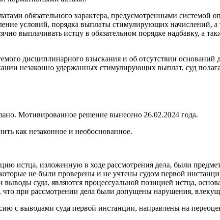
ами обязательного характера, предусмотренными системой опл
ение условий, порядка выплаты стимулирующих начислений, а та
ячно выплачивать истцу в обязательном порядке надбавку, а так
уемого дисциплинарного взыскания и об отсутствии оснований 
ии незаконно удержанных стимулирующих выплат, суд полагает
зано. Мотивированное решение вынесено 26.02.2024 года.
нить как незаконное и необоснованное.
ию истца, изложенную в ходе рассмотрения дела, были предмет
 которые не были проверены и не учтены судом первой инстанц
и выводы суда, являются процессуальной позицией истца, основ
ом, что при рассмотрении дела были допущены нарушения, влеку
сию с выводами суда первой инстанции, направлены на переоцен