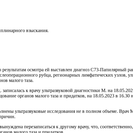
иплинарного взыскания.
по результатам осмотра ей выставлен диагноз С73-Папилярный р
ослеоперационного рубца, регионарных лимфатических узлов, у
нов малого таза.
записалась к врачу ультразвуковой диагностики М. на 18.05.202
едование органов малого таза и придатков, на 18.05.2023 в 16.3
лнены ультразвуковые исследования не в полном объеме. Врач М
 причин.
вынуждена перезаписаться к другому врачу, что, соответственно,
ганов малого таза и придатков.