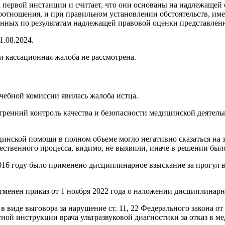
первой инстанции и считает, что они основаны на надлежащей о
оотношения, и при правильном установлении обстоятельств, име
ленных по результатам надлежащей правовой оценки представлен
.08.2024.
 кассационная жалоба не рассмотрена.
рачебной комиссии явилась жалоба истца.
ренний контроль качества и безопасности медицинской деятель
цинской помощи в полном объеме могло негативно сказаться на 
ственного процесса, видимо, не выявили, иначе в решении было
 2016 году было применено дисциплинарное взыскание за прогул
тменен приказ от 1 ноября 2022 года о наложении дисциплинарно
 виде выговора за нарушение ст. 11, 22 Федерального закона от 
стной инструкции врача ультразвуковой диагностики за отказ в 