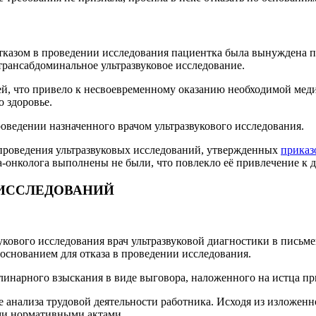
отказом в проведении исследования пациентка была вынуждена пе
 трансабдоминальное ультразвуковое исследование.
ей, что привело к несвоевременному оказанию необходимой мед
о здоровье.
оведении назначенного врачом ультразвукового исследования.
 проведения ультразвуковых исследований, утвержденных
приказ
а-онколога выполнены не были, что повлекло её привлечение к
 ИССЛЕДОВАНИЙ
укового исследования врач ультразвуковой диагностики в письме
снованием для отказа в проведении исследования.
нарного взыскания в виде выговора, наложенного на истца прик
анализа трудовой деятельности работника. Исходя из изложенн
ми нормативными актами.