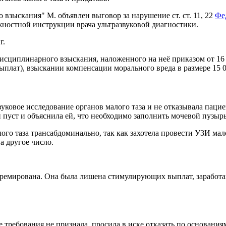
 взыскания" М. объявлен выговор за нарушение ст. ст. 11, 22
Фед
лжностной инструкции врача ультразвуковой диагностики.
г.
дисциплинарного взыскания, наложенного на неё приказом от 16
плат), взыскании компенсации морального вреда в размере 15 0
вуковое исследование органов малого таза и не отказывала пац
пуст и объяснила ей, что необходимо заполнить мочевой пузырь
о таза трансабдоминально, так как захотела провести УЗИ мало
а другое число.
ремирована. Она была лишена стимулирующих выплат, заработа
ые требования не признала, просила в иске отказать по основани