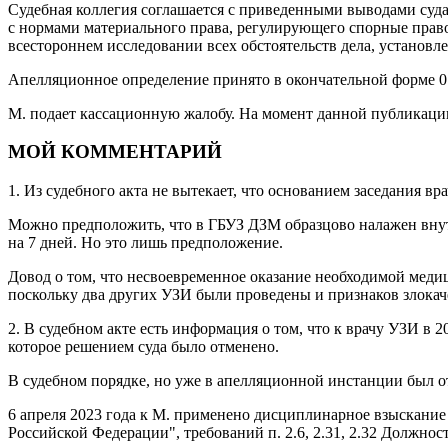
Судебная коллегия соглашается с приведенными выводами суда 
с нормами материального права, регулирующего спорные прав
всестороннем исследовании всех обстоятельств дела, установ
Апелляционное определение принято в окончательной форме 01
М. подает кассационную жалобу. На момент данной публикации
МОЙ КОММЕНТАРИЙ
1. Из судебного акта не вытекает, что основанием заседания в
Можно предположить, что в ГБУЗ ДЗМ образцово налажен внут
на 7 дней. Но это лишь предположение.
Довод о том, что несвоевременное оказание необходимой меди
поскольку два других УЗИ были проведены и признаков злокаче
2. В судебном акте есть информация о том, что к врачу УЗИ в
которое решением суда было отменено.
В судебном порядке, но уже в апелляционной инстанции был о
6 апреля 2023 года к М. применено дисциплинарное взыскание в
Российской Федерации", требований п. 2.6, 2.31, 2.32 Должно