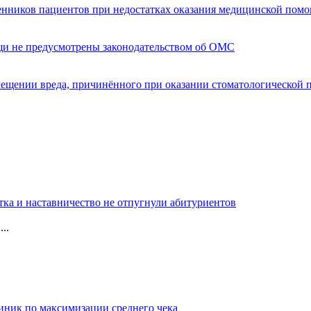
енников пациентов при недостатках оказания медицинской пом
щи не предусмотрены законодательством об ОМС
мещении вреда, причинённого при оказании стоматологической
тка и наставничество не отпугнули абитуриентов
..
иник по максимизации среднего чека