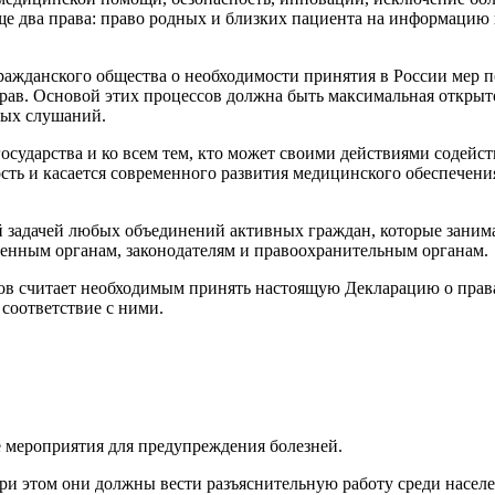
ще два права: право родных и близких пациента на информацию 
ажданского общества о необходимости принятия в России мер 
ав. Основой этих процессов должна быть максимальная открыто
ных слушаний.
осударства и ко всем тем, кто может своими действиями содейст
ь и касается современного развития медицинского обеспечения,
 задачей любых объединений активных граждан, которые занима
венным органам, законодателям и правоохранительным органам.
ов считает необходимым принять настоящую Декларацию о прав
 соответствие с ними.
 мероприятия для предупреждения болезней.
при этом они должны вести разъяснительную работу среди насел