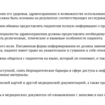
нии его здоровья, здравоохранении и возможностях использован
олжна быть основана на результатах соответствующих исследов
ния обязаны предоставлять пациентам полную информацию о пр
пециалисты здравоохранения должны предоставлять необходиму
ать религиозные, этнические и языковые особенности пациента.
его воли. Письменная форма информирования не должна заменя
я, пациент имеет право на уважительное и гуманное к себе отн
ы общаться с пациентом на языке, который он понимает, и таки
ступной, снять бюрократические барьеры в сфере доступа к ин
онные материалы.
нской картой и другой медицинской документацией, а также пра
в медицинских документах об ознакомлении с записями в них в