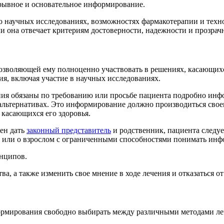
рывное и основательное информирование.
о научных исследованиях, возможностях фармакотерапии и тех
и она отвечает критериям достоверности, надежности и прозрач
озволяющей ему полноценно участвовать в решениях, касающихс
ия, включая участие в научных исследованиях.
ия обязаны по требованию или просьбе пациента подробно инфо
альтернативах. Это информирование должно производиться своев
 касающихся его здоровья.
жен дать
законный представитель
и родственник, пациента следу
ем или о взрослом с ограниченными способностями понимать ин
инципов.
а, а также изменить свое мнение в ходе лечения и отказаться о
ормирования свободно выбирать между различными методами ле