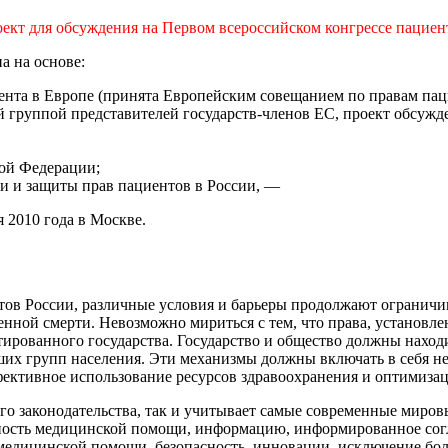
ект для обсуждения на Первом всероссийском конгрессе пациен
а на основе:
ента в Европе (принята Европейским совещанием по правам пац
 группой представителей государств-членов ЕС, проект обсужде
кой Федерации;
и и защиты прав пациентов в России, —
 2010 года в Москве.
тов России, различные условия и барьеры продолжают ограничи
ной смерти. Невозможно мириться с тем, что права, установлен
нтированного государства. Государство и общество должны нахо
ьших групп населения. Эти механизмы должны включать в себя н
ффективное использование ресурсов здравоохранения и оптимиза
ого законодательства, так и учитывает самые современные миров
пность медицинской помощи, информацию, информированное согл
медицинской помощи, безопасность, инновации, исключение бол