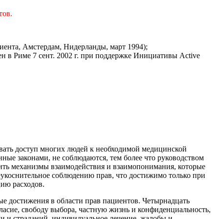
тов.
иента, Амстердам, Нидерланды, март 1994);
н в Риме 7 сент. 2002 г. при поддержке Инициативы Active
вать доступ многих людей к необходимой медицинской
ные законами, не соблюдаются, тем более что руководством
дить механизмы взаимодействия и взаимопонимания, которые
еукоснительное соблюдению прав, что достижимо только при
цию расходов.
ые достижения в области прав пациентов. Четырнадцать
асие, свободу выбора, частную жизнь и конфиденциальность,
и и страданий, индивидуальное лечение, жалобы и