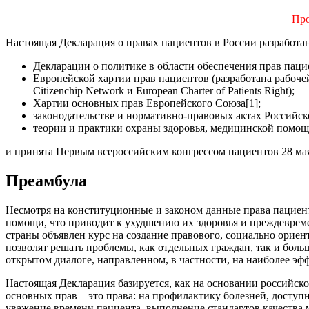
Про
Настоящая Декларация о правах пациентов в России разработан
Декларации о политике в области обеспечения прав паци
Европейской хартии прав пациентов (разработана рабочей
Citizenchip Network и European Charter of Patients Right);
Хартии основных прав Европейского Союза[1];
законодательстве и нормативно-правовых актах Российс
теории и практики охраны здоровья, медицинской помощ
и принята Первым всероссийским конгрессом пациентов 28 мая
Преамбула
Несмотря на конституционные и законом данные права пациен
помощи, что приводит к ухудшению их здоровья и преждевремен
страны объявлен курс на создание правового, социально орие
позволят решать проблемы, как отдельных граждан, так и бол
открытом диалоге, направленном, в частности, на наиболее э
Настоящая Декларация базируется, как на основании российск
основных прав – это права: на профилактику болезней, досту
уважение времени пациента, выполнение стандартов качества 