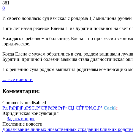
861
0
И своего добилась: суд взыскал с роддома 1,7 миллиона рублей
Пять лет назад ребенок Елены Г. из Бурятии появился на свет 
Находясь с ребенком в больнице, Елена – по профессии эконом
юридическое.
Когда Елена с мужем обратились в суд, роддом защищали лучши
Бурятии: причиной болезни малыша стала диагностическая ош
По решению суда роддом выплатил родителям компенсацию мор
← все новости
Комментарии:
Comments are disabled
РљРѕРјРјРµРЅС‚Р°СЂРёРё РґР»СЏ СЃР°Р№С‚Р°
Cackl
e
Юридическая консультация
Задать вопрос
Последние новости
Доказывание личных нравственных страданий близких родств