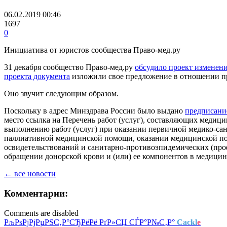
06.02.2019 00:46
1697
0
Инициатива от юристов сообщества Право-мед.ру
31 декабря сообщество Право-мед.ру
обсудило проект изменени
проекта документа
изложили свое предложение в отношении пр
Оно звучит следующим образом.
Поскольку в адрес Минздрава России было выдано
предписание
место ссылка на Перечень работ (услуг), составляющих медиц
выполнению работ (услуг) при оказании первичной медико-сан
паллиативной медицинской помощи, оказании медицинской по
освидетельствований и санитарно-противоэпидемических (проф
обращении донорской крови и (или) ее компонентов в медицин
← все новости
Комментарии:
Comments are disabled
РљРѕРјРјРµРЅС‚Р°СЂРёРё РґР»СЏ СЃР°Р№С‚Р°
Cackl
e