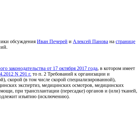
тники обсуждения
Иван Печерей
и
Алексей Панова
на
странице
ний.
о законодательства от 17 октября 2017 года
, в котором имеет
.2012 N 291 г.
то п. 2 Требований к организации и
), скорой (в том числе скорой специализированной),
инских экспертиз, медицинских осмотров, медицинских
ощи, при трансплантации (пересадке) органов и (или) тканей,
длежит изъятию (исключению).