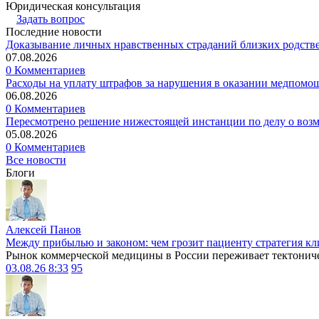
Юридическая консультация
Задать вопрос
Последние новости
Доказывание личных нравственных страданий близких родств
07.08.2026
0 Комментариев
Расходы на уплату штрафов за нарушения в оказании медпомо
06.08.2026
0 Комментариев
Пересмотрено решение нижестоящей инстанции по делу о воз
05.08.2026
0 Комментариев
Все новости
Блоги
Алексей Панов
Между прибылью и законом: чем грозит пациенту стратегия кл
Рынок коммерческой медицины в России переживает тектониче
03.08.26 8:33
95