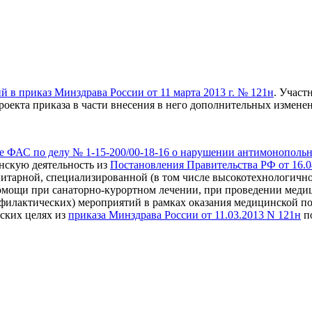
й в приказ Минздрава России от 11 марта 2013 г. № 121н
. Учас
оекта приказа в части внесения в него дополнительных измене
 ФАС по делу № 1-15-200/00-18-16 о нарушении антимонопольног
инскую деятельность из
Постановления Правительства РФ от 16.04
итарной, специализированной (в том числе высокотехнологичной
мощи при санаторно-курортном лечении, при проведении медиц
илактических) мероприятий в рамках оказания медицинской пом
ских целях из
приказа Минздрава России от 11.03.2013 N 121н
по