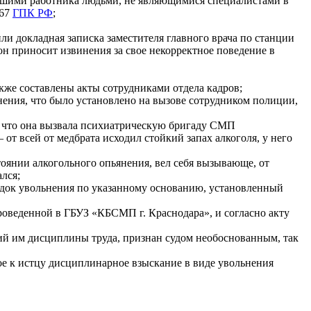
авшими работника людьми, не являющимися специалистами в
 67
ГПК РФ
;
ли докладная записка заместителя главного врача по станции
он приносит извинения за свое некорректное поведение в
кже составлены акты сотрудниками отдела кадров;
янения, что было установлено на вызове сотрудником полиции,
, что она вызвала психиатрическую бригаду СМП
от всей от медбрата исходил стойкий запах алкоголя, у него
стоянии алкогольного опьянения, вел себя вызывающе, от
лся;
орядок увольнения по указанному основанию, установленный
роведенной в ГБУЗ «КБСМП г. Краснодара», и согласно акту
ний им дисциплины труда, признан судом необоснованным, так
ое к истцу дисциплинарное взыскание в виде увольнения