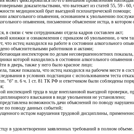
ения может фиксироваться по его внешним проявлениям наблюд
верными доказательствами, что вытекает из статей 55, 59 - 60,
олжности медицинский брат выездной психиатрической помощи;
янии алкогольного опьянения, основанием к увольнению послужи
огольного опьянения, письменное объяснение истца, в котором 
я, в связи с чем сотрудниками отдела кадров составлен акт;
овой книжки и ознакомления с приказом об увольнении, о чем та
ет, что истец находился на работе в состоянии алкогольного опь
ждено объяснительными работников и актами;
работающая инспектором по делам несовершеннолетних показала
ники которой находились в состоянии алкогольного опьянения – 
йти в дверь, также у него было красное лицо;
ла, также показала, что истец находился на рабочем месте в со
ледования в условиях подстанции с использованием теста отказа
пп. "б" п. 6 ч. 1 ст. 81 ТК РФ и ответчиком были соблюдены п
я;
ной инспекцией труда в ходе внеплановой выездной проверки, п
иплинарного взыскания в виде увольнения не установлено;
не представлена возможность дачи объяснений по поводу наруше
ие по поводу данных событий;
 допущенного истцом нарушения трудовой дисциплины, примененн
тцу в удовлетворении заявленных требований в полном объеме.