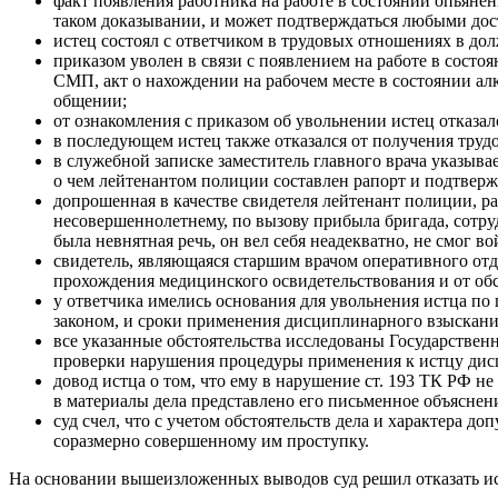
факт появления работника на работе в состоянии опьян
таком доказывании, и может подтверждаться любыми досто
истец состоял с ответчиком в трудовых отношениях в д
приказом уволен в связи с появлением на работе в состо
СМП, акт о нахождении на рабочем месте в состоянии алк
общении;
от ознакомления с приказом об увольнении истец отказалс
в последующем истец также отказался от получения труд
в служебной записке заместитель главного врача указыва
о чем лейтенантом полиции составлен рапорт и подтвер
допрошенная в качестве свидетеля лейтенант полиции, 
несовершеннолетнему, по вызову прибыла бригада, сотруд
была невнятная речь, он вел себя неадекватно, не смог во
свидетель, являющаяся старшим врачом оперативного отде
прохождения медицинского освидетельствования и от обс
у ответчика имелись основания для увольнения истца по 
законом, и сроки применения дисциплинарного взыскани
все указанные обстоятельства исследованы Государствен
проверки нарушения процедуры применения к истцу дисц
довод истца о том, что ему в нарушение ст. 193 ТК РФ 
в материалы дела представлено его письменное объяснен
суд счел, что с учетом обстоятельств дела и характера
соразмерно совершенному им проступку.
На основании вышеизложенных выводов суд решил отказать ис