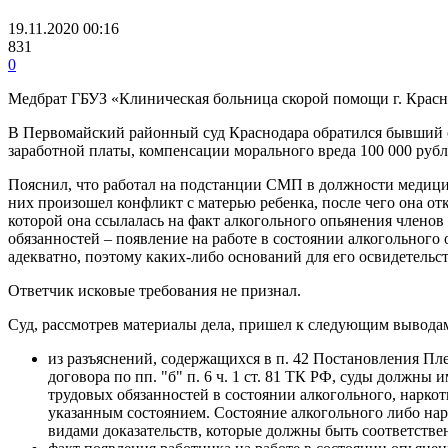
19.11.2020 00:16
831
0
Медбрат ГБУЗ «Клиническая больница скорой помощи г. Краснод
В Первомайский районный суд Краснодара обратился бывший с
заработной платы, компенсации морального вреда 100 000 рубл
Пояснил, что работал на подстанции СМП в должности медици
них произошел конфликт с матерью ребенка, после чего она о
которой она ссылалась на факт алкогольного опьянения членов 
обязанностей – появление на работе в состоянии алкогольного 
адекватно, поэтому каких-либо оснований для его освидетельс
Ответчик исковые требования не признал.
Суд, рассмотрев материалы дела, пришел к следующим вывода
из разъяснений, содержащихся в п. 42 Постановления Пл
договора по пп. "б" п. 6 ч. 1 ст. 81 ТК РФ, суды должны
трудовых обязанностей в состоянии алкогольного, наркот
указанным состоянием. Состояние алкогольного либо на
видами доказательств, которые должны быть соответстве