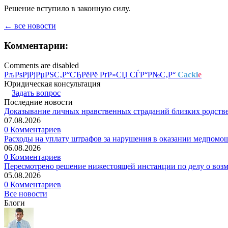
Решение вступило в законную силу.
← все новости
Комментарии:
Comments are disabled
РљРѕРјРјРµРЅС‚Р°СЂРёРё РґР»СЏ СЃР°Р№С‚Р°
Cackl
e
Юридическая консультация
Задать вопрос
Последние новости
Доказывание личных нравственных страданий близких родств
07.08.2026
0 Комментариев
Расходы на уплату штрафов за нарушения в оказании медпомо
06.08.2026
0 Комментариев
Пересмотрено решение нижестоящей инстанции по делу о воз
05.08.2026
0 Комментариев
Все новости
Блоги