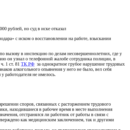
00 рублей, но суд в иске отказал
дара» с иском о восстановлении на работе, взыскании
о вызову в инспекцию по делам несовершеннолетних, где у
ию он узнал о телефонной жалобе сотрудника полиции, в
. 1 ст. 81
ТК РФ
за однократное грубое нарушение трудовых
знаков алкогольного опьянения у него не было, вел себя
 у работодателя не имелось.
азрешении споров, связанных с расторжением трудового
тники, находившиеся в рабочее время в месте выполнения
начения, отстранялся ли работник от работы в связи с
тверждено как медицинским заключением, так и другими