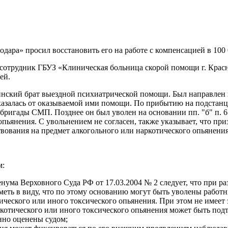
ара» просил восстановить его на работе с компенсацией в 100 0
отрудник ГБУЗ «Клиническая больница скорой помощи г. Красно
ей.
нский брат выездной психиатрической помощи. Был направлен п
тказалась от оказываемой ими помощи. По прибытию на подстанц
бригады СМП. Позднее он был уволен на основании пп. "б" п. 6 ч
опьянения. С увольнением не согласен, также указывает, что при
твования на предмет алкогольного или наркотического опьянения
м:
енума Верховного Суда РФ от 17.03.2004 № 2 следует, что при р
 иметь в виду, что по этому основанию могут быть уволены рабо
ического или иного токсического опьянения. При этом не имеет з
ркотического или иного токсического опьянения может быть под
нно оценены судом;