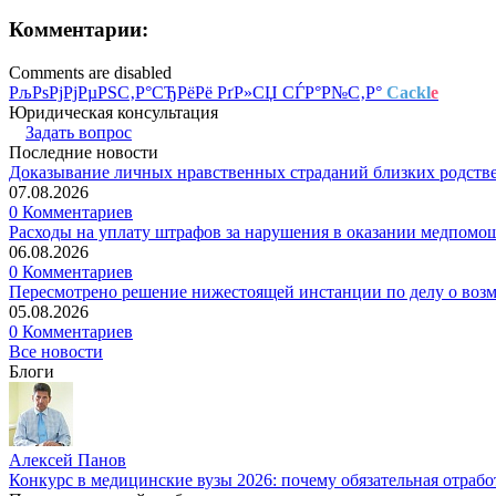
Комментарии:
Comments are disabled
РљРѕРјРјРµРЅС‚Р°СЂРёРё РґР»СЏ СЃР°Р№С‚Р°
Cackl
e
Юридическая консультация
Задать вопрос
Последние новости
Доказывание личных нравственных страданий близких родств
07.08.2026
0 Комментариев
Расходы на уплату штрафов за нарушения в оказании медпомо
06.08.2026
0 Комментариев
Пересмотрено решение нижестоящей инстанции по делу о воз
05.08.2026
0 Комментариев
Все новости
Блоги
Алексей Панов
Конкурс в медицинские вузы 2026: почему обязательная отрабо