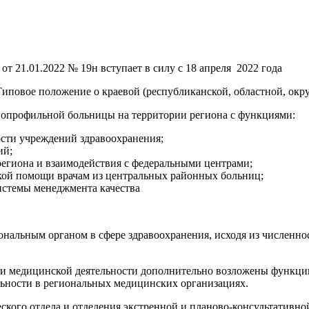
 21.01.2022 № 19н вступает в силу с 18 апреля 2022 года
иповое положение о краевой (республиканской, областной, окр
огопрофильной больницы на территории региона с функциями:
сти учреждений здравоохранения;
ий;
егиона и взаимодействия с федеральными центрами;
ской помощи врачам из центральных районных больниц;
истемы менеджмента качества
ональным органом в сфере здравоохранения, исходя из численно
ти медицинской деятельности дополнительно возложены функции
льности в региональных медицинских организациях.
ского отдела и отделения экстренной и планово-консультативн