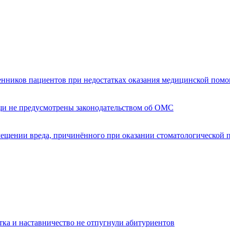
енников пациентов при недостатках оказания медицинской пом
щи не предусмотрены законодательством об ОМС
мещении вреда, причинённого при оказании стоматологической
тка и наставничество не отпугнули абитуриентов