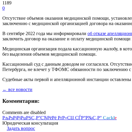
1189
0
Отсутствие объемов оказания медицинской помощи, установл
заключению с медицинской организацией договора на оказан
В сентябре 2022 года мы информировали
об отказе апелляцио
заключить договор на оказание и оплату медицинской помощи
Медицинская организация подала кассационную жалобу, в кото
без выделения объемов медицинской помощи.
Кассационный суд с данным доводом не согласился. Отсутств
Петербурга, не влечет у ТФОМС обязанности по заключению с
Судебные акты первой и апелляционной инстанции оставлены б
← все новости
Комментарии:
Comments are disabled
РљРѕРјРјРµРЅС‚Р°СЂРёРё РґР»СЏ СЃР°Р№С‚Р°
Cackl
e
Юридическая консультация
Задать вопрос