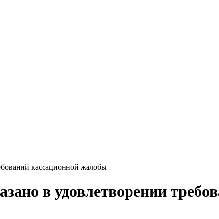
ебований кассационной жалобы
зано в удовлетворении требо