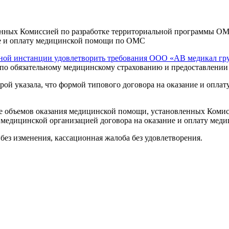
енных Комиссией по разработке территориальной программы ОМ
ие и оплату медицинской помощи по ОМС
нной инстанции удовлетворить требования ООО «АВ медикал гр
 по обязательному медицинскому страхованию и предоставлении
рой указала, что формой типового договора на оказание и опл
ие объемов оказания медицинской помощи, установленных Коми
 медицинской организацией договора на оказание и оплату ме
ез изменения, кассационная жалоба без удовлетворения.