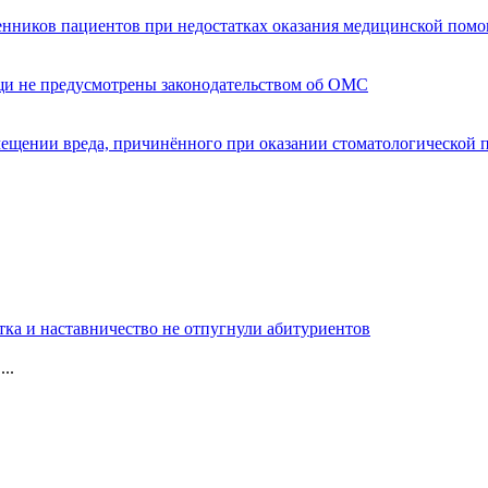
енников пациентов при недостатках оказания медицинской пом
щи не предусмотрены законодательством об ОМС
мещении вреда, причинённого при оказании стоматологической
тка и наставничество не отпугнули абитуриентов
..