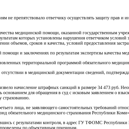
 не препятствовало ответчику осуществлять защиту прав и ин
качества медицинской помощи, оказанной государственным учр
зультатам которых установлены нарушения ответчиком условий 
нии объемов, сроков и качества, условий предоставления заст
й помощи и заключениях по результатам экспертизы качества м
новленных территориальной программой обязательного медицин
ри отсутствии в медицинской документации сведений, подтверж
вело начисление штрафных санкций в размере 34 473 руб. Нео
ь основанием для обращения в суд с исковым заявлением о взыс
у страхованию.
третьего лица, не заявляющего самостоятельных требований отно
нд обязательного медицинского страхования Республики Коми»
асившись с результатами контроля, в адрес ГУ ТФОМС Республики
и проведены по объективным причинам.