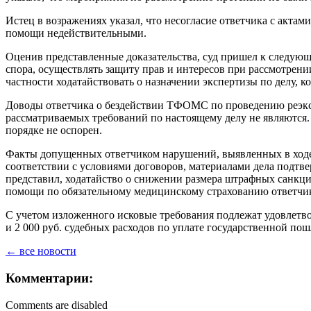
Истец в возражениях указал, что несогласие ответчика с акта
помощи недействительными.
Оценив представленные доказательства, суд пришел к следу
спора, осуществлять защиту прав и интересов при рассмотрен
частности ходатайствовать о назначении экспертизы по делу, к
Доводы ответчика о бездействии ТФОМС по проведению реэкс
рассматриваемых требований по настоящему делу не являются
порядке не оспорен.
Факты допущенных ответчиком нарушений, выявленных в ходе 
соответствии с условиями договоров, материалами дела подтве
представил, ходатайство о снижении размера штрафных санкци
помощи по обязательному медицинскому страхованию ответчик
С учетом изложенного исковые требования подлежат удовлетво
и 2 000 руб. судебных расходов по уплате государственной по
← все новости
Комментарии:
Comments are disabled