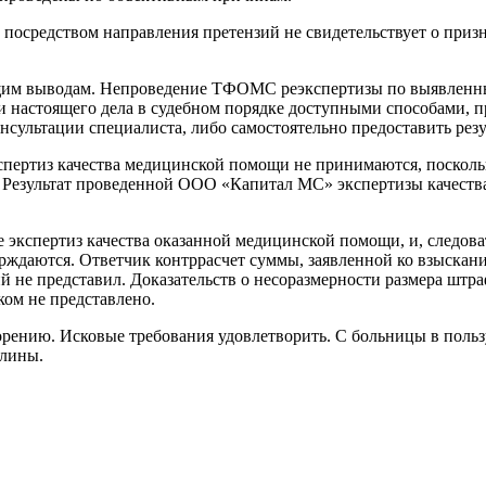
ми посредством направления претензий не свидетельствует о при
ющим выводам. Непроведение ТФОМС реэкспертизы по выявленны
ии настоящего дела в судебном порядке доступными способами,
онсультации специалиста, либо самостоятельно предоставить рез
пертиз качества медицинской помощи не принимаются, поскол
. Результат проведенной ООО «Капитал МС» экспертизы качест
экспертиз качества оказанной медицинской помощи, и, следова
рждаются. Ответчик контррасчет суммы, заявленной ко взыскани
й не представил. Доказательств о несоразмерности размера штр
ом не представлено.
рению. Исковые требования удовлетворить. С больницы в польз
шлины.