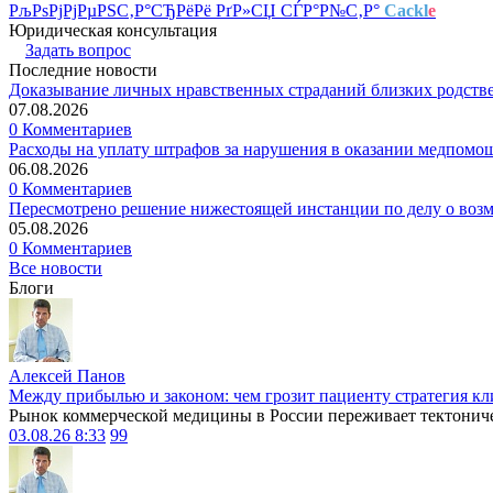
РљРѕРјРјРµРЅС‚Р°СЂРёРё РґР»СЏ СЃР°Р№С‚Р°
Cackl
e
Юридическая консультация
Задать вопрос
Последние новости
Доказывание личных нравственных страданий близких родств
07.08.2026
0 Комментариев
Расходы на уплату штрафов за нарушения в оказании медпомо
06.08.2026
0 Комментариев
Пересмотрено решение нижестоящей инстанции по делу о воз
05.08.2026
0 Комментариев
Все новости
Блоги
Алексей Панов
Между прибылью и законом: чем грозит пациенту стратегия кл
Рынок коммерческой медицины в России переживает тектониче
03.08.26 8:33
99