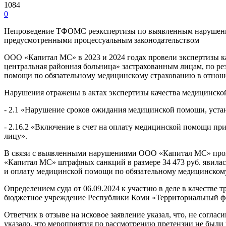
1084
0
Непроведение ТФОМС реэкспертизы по выявленным нарушениям
предусмотренными процессуальным законодательством
ООО «Капитал МС» в 2023 и 2024 годах провели экспертизы 
центральная районная больница» застрахованным лицам, по ре
помощи по обязательному медицинскому страхованию в отноше
Нарушения отражены в актах экспертизы качества медицинско
- 2.1 «Нарушение сроков ожидания медицинской помощи, уста
- 2.16.2 «Включение в счет на оплату медицинской помощи п
лицу».
В связи с выявленными нарушениями ООО «Капитал МС» произ
«Капитал МС» штрафных санкций в размере 34 473 руб. явилас
и оплату медицинской помощи по обязательному медицинском
Определением суда от 06.09.2024 к участию в деле в качестве 
бюджетное учреждение Республики Коми «Территориальный фо
Ответчик в отзыве на исковое заявление указал, что, не согл
указало, что мероприятия по рассмотрению претензии не был