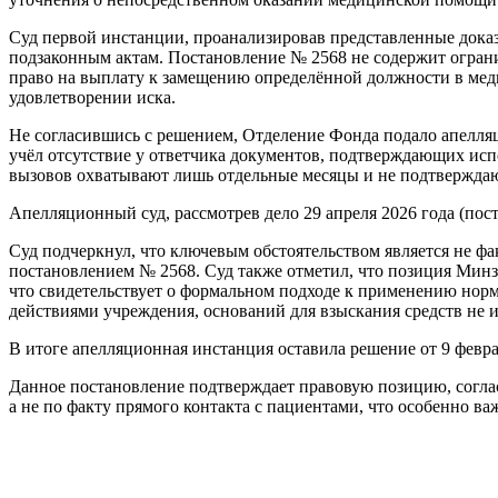
Суд первой инстанции, проанализировав представленные доказ
подзаконным актам. Постановление № 2568 не содержит огран
право на выплату к замещению определённой должности в меди
удовлетворении иска.
Не согласившись с решением, Отделение Фонда подало апелляц
учёл отсутствие у ответчика документов, подтверждающих ис
вызовов охватывают лишь отдельные месяцы и не подтверждаю
Апелляционный суд, рассмотрев дело 29 апреля 2026 года (пос
Суд подчеркнул, что ключевым обстоятельством является не ф
постановлением № 2568. Суд также отметил, что позиция Минз
что свидетельствует о формальном подходе к применению нор
действиями учреждения, оснований для взыскания средств не и
В итоге апелляционная инстанция оставила решение от 9 февра
Данное постановление подтверждает правовую позицию, согла
а не по факту прямого контакта с пациентами, что особенно