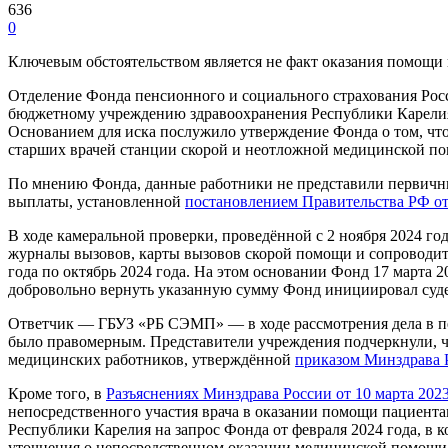
636
0
Ключевым обстоятельством является не факт оказания помощи
Отделение Фонда пенсионного и социального страхования Рос
бюджетному учреждению здравоохранения Республики Карелия 
Основанием для иска послужило утверждение Фонда о том, чт
старших врачей станции скорой и неотложной медицинской п
По мнению Фонда, данные работники не представили первичны
выплаты, установленной
постановлением Правительства РФ от
В ходе камеральной проверки, проведённой с 2 ноября 2024 го
журналы вызовов, карты вызовов скорой помощи и сопроводите
года по октябрь 2024 года. На этом основании Фонд 17 марта
добровольно вернуть указанную сумму Фонд инициировал суде
Ответчик — ГБУЗ «РБ СЭМП» — в ходе рассмотрения дела в пер
было правомерным. Представители учреждения подчеркнули, ч
медицинских работников, утверждённой
приказом Минздрава Р
Кроме того, в
Разъяснениях Минздрава России от 10 марта 202
непосредственного участия врача в оказании помощи пациент
Республики Карелия на запрос Фонда от февраля 2024 года, 
уточнения о непосредственном оказании медицинской помощи 