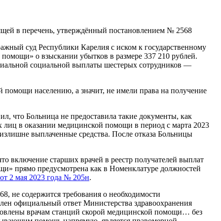
дящей в перечень, утверждённый постановлением № 2568
ажный суд Республики Карелия с иском к государственному
помощи» о взыскании убытков в размере 337 210 рублей.
ециальной социальной выплаты шестерых сотрудников —
помощи населению, а значит, не имели права на получение
вил, что Больница не предоставила такие документы, как
 лиц в оказании медицинской помощи в период с марта 2023
 излишне выплаченные средства. После отказа Больницы
то включение старших врачей в реестр получателей выплат
щи» прямо предусмотрена как в Номенклатуре должностей
от 2 мая 2023 года № 205н
.
68, не содержится требования о необходимости
авлен официальный ответ Министерства здравоохранения
тановлены врачам станций скорой медицинской помощи… без
азывающим помощь напрямую, является правомерной.