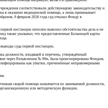
учреждения соответствовали действующему законодательству и
ика в оказании медицинской помощи, а лишь привязывает
азом, 9 февраля 2026 года суд отказал Фонду в
 первой инстанции неполно выяснил обстоятельства дела и не
онд также указывал, что предоставленные Больницей карты
ода.
л выводы суда первой инстанции.
ика должности, входящей в перечень, утверждённый
вне через Разъяснения № 99н, была проигнорирована Фондом,
квалифицированы как убытки, причинённые неправомерными
ия.
тникам скорой помощи назначается по занимаемой должности,
, организационную или методическую функции.