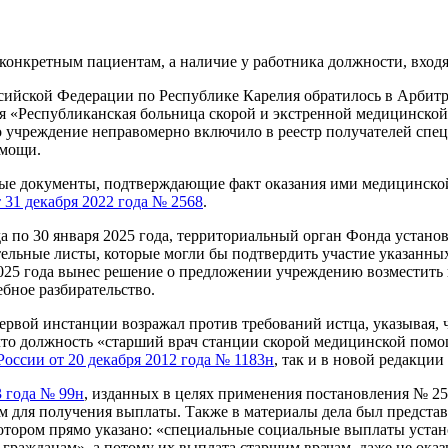
 конкретным пациентам, а наличие у работника должности, вхо
сийской Федерации по Республике Карелия обратилось в Арбитр
«Республиканская больница скорой и экстренной медицинской 
о учреждение неправомерно включило в реестр получателей сп
омощи.
е документы, подтверждающие факт оказания ими медицинской 
 31 декабря 2022 года № 2568
.
да по 30 января 2025 года, территориальный орган Фонда устано
льные листы, которые могли бы подтвердить участие указанных
 2025 года вынес решение о предложении учреждению возместить
бное разбирательство.
вой инстанции возражал против требований истца, указывая, ч
то должность «старший врач станции скорой медицинской помо
оссии от 20 декабря 2012 года № 1183н
, так и в новой редакции
3 года № 99н
, изданных в целях применения постановления № 25
ам для получения выплаты. Также в материалы дела был предст
в котором прямо указано: «специальные социальные выплаты ус
гражданам», а потому их выплата старшим врачам, даже не ок