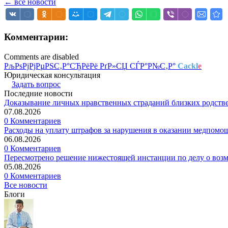
← все новости
Комментарии:
Comments are disabled
РљРѕРјРјРµРЅС‚Р°СЂРёРё РґР»СЏ СЃР°Р№С‚Р°
Cackl
e
Юридическая консультация
Задать вопрос
Последние новости
Доказывание личных нравственных страданий близких родств
07.08.2026
0 Комментариев
Расходы на уплату штрафов за нарушения в оказании медпомо
06.08.2026
0 Комментариев
Пересмотрено решение нижестоящей инстанции по делу о воз
05.08.2026
0 Комментариев
Все новости
Блоги