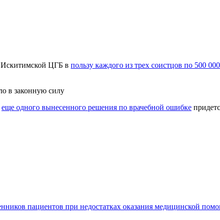
с Искитимской ЦГБ в
пользу каждого из трех соистцов по 500 0
ло в законную силу
м
еще одного вынесенного решения по врачебной ошибке
придетс
енников пациентов при недостатках оказания медицинской пом