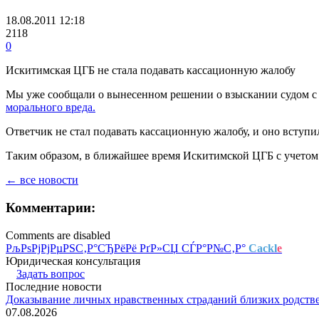
18.08.2011 12:18
2118
0
Искитимская ЦГБ не стала подавать кассационную жалобу
Мы уже сообщали о вынесенном решении о взыскании судом 
морального вреда.
Ответчик не стал подавать кассационную жалобу, и оно вступи
Таким образом, в ближайшее время Искитимской ЦГБ с учето
← все новости
Комментарии:
Comments are disabled
РљРѕРјРјРµРЅС‚Р°СЂРёРё РґР»СЏ СЃР°Р№С‚Р°
Cackl
e
Юридическая консультация
Задать вопрос
Последние новости
Доказывание личных нравственных страданий близких родств
07.08.2026