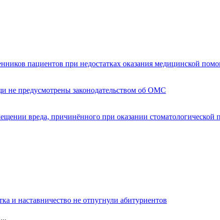
енников пациентов при недостатках оказания медицинской пом
щи не предусмотрены законодательством об ОМС
мещении вреда, причинённого при оказании стоматологической
тка и наставничество не отпугнули абитуриентов
..