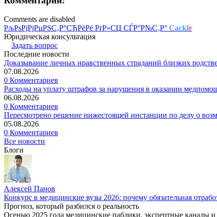
Комментарии:
Comments are disabled
РљРѕРјРјРµРЅС‚Р°СЂРёРё РґР»СЏ СЃР°Р№С‚Р°
Cackl
e
Юридическая консультация
Задать вопрос
Последние новости
Доказывание личных нравственных страданий близких родств
07.08.2026
0 Комментариев
Расходы на уплату штрафов за нарушения в оказании медпомо
06.08.2026
0 Комментариев
Пересмотрено решение нижестоящей инстанции по делу о воз
05.08.2026
0 Комментариев
Все новости
Блоги
Алексей Панов
Конкурс в медицинские вузы 2026: почему обязательная отрабо
Прогноз, который разбился о реальность
Осенью 2025 года медицинские паблики, экспертные каналы и .