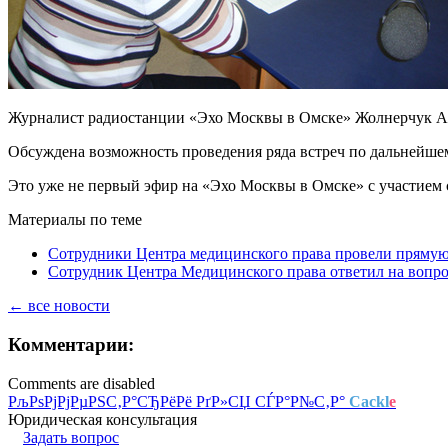
Журналист радиостанции «Эхо Москвы в Омске» Жолнерчук Ан
Обсуждена возможность проведения ряда встреч по дальнейшем
Это уже не первый эфир на «Эхо Москвы в Омске» с участием
Материалы по теме
Сотрудники Центра медицинского права провели пряму
Сотрудник Центра Медицинского права ответил на вопр
← все новости
Комментарии:
Comments are disabled
РљРѕРјРјРµРЅС‚Р°СЂРёРё РґР»СЏ СЃР°Р№С‚Р°
Cackl
e
Юридическая консультация
Задать вопрос