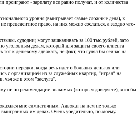
 проиграют - зарплату все равно получат, и от количества
ессионального уровня (выигрывает самые сложные дела), к
не прецедентное право, на них можно сослаться, а заодно что-
тзывы, судодни) могут зашкаливать за 100 тыс.рублей, зато
 по уголовным делам, который для защиты своего клиента
 тот к дешевому адвокату, не факт, что гулял бы сейчас на
стории нередки, когда речь идет о больших деньгах или
сь с организацией из-за служебных квартир, "играл" на
, чья же в этом "заслуга".
му не по рекомендации знакомых (которым доверяете), хотя бы
оказался мне симпатичным. Адвокат на нем не только
 выигранных им делах. Очень убедительно, по-моему.