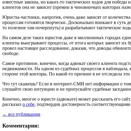
известные законы, но каких-то тактических ходов для победы н
клиентов она не зависит (премии в чиновничьих конторах назн
Юристы-частники, напротив, очень даже зависят от количества
процессам готовятся творчески. Досконально вникают в суть де
то полезное там почерпнуть) и разрабатывают тактические хо
На самом деле таких юристов даже в миллионных городах едини
клиенты выигрывают процессы, от итога которых зависит их бу
провел настоящее расследование, доказав, что доводы обвините
свободе.
Самое противное, конечно, когда адвокат своего клиента подст
недвижимости. На одном из судебных процессов я наблюдала, к
стороне этой конторы. По какой-то причине я не отследила эти 
Что тут скажешь? Если в интернет-СМИ нет информации о том, 
слушайте свою интуицию и не пропускайте судебные заседания. 
Конечно, многое о юристе (адвокате) может рассказать его сайт
рассказал
о себе
, подтвердив достоверность соответствующими
← все публикации
Комментарии: