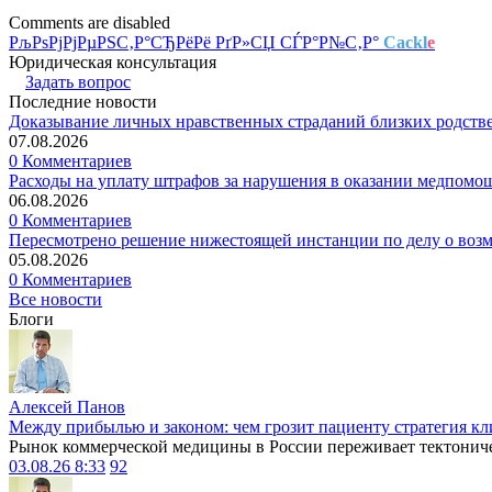
Comments are disabled
РљРѕРјРјРµРЅС‚Р°СЂРёРё РґР»СЏ СЃР°Р№С‚Р°
Cackl
e
Юридическая консультация
Задать вопрос
Последние новости
Доказывание личных нравственных страданий близких родств
07.08.2026
0 Комментариев
Расходы на уплату штрафов за нарушения в оказании медпомо
06.08.2026
0 Комментариев
Пересмотрено решение нижестоящей инстанции по делу о воз
05.08.2026
0 Комментариев
Все новости
Блоги
Алексей Панов
Между прибылью и законом: чем грозит пациенту стратегия кл
Рынок коммерческой медицины в России переживает тектониче
03.08.26 8:33
92