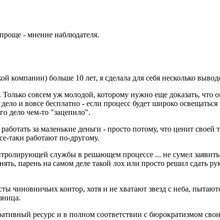
проще - мнение наблюдателя.
ой компании) больше 10 лет, я сделала для себя несколько вывод
 Только совсем уж молодой, которому нужно еще доказать, что 
е дело и вовсе бесплатно - если процесс будет широко освещать
о дело чем-то "зацепило".
 работать за маленькие деньги - просто потому, что ценит своей
се-таки работают по-другому.
нтролирующей службы в решающем процессе ... не сумел заявить 
понять, парень на самом деле такой лох или просто решил сдать р
ы чиновничьих контор, хотя и не хватают звезд с неба, пытают
зница.
ративный ресурс и в полном соответствии с бюрократизмом сво