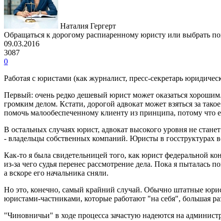
Наталия Гергерт
Обращаться к дорогому распиаренному юристу или выбрать по
09.03.2016
3087
0
Работая с юристами (как журналист, пресс-секретарь юридическ
Первый: очень редко дешевый юрист может оказаться хорошим.
громким делом. Кстати, дорогой адвокат может взяться за тако
помочь малообеспеченному клиенту из принципа, потому что ег
В остальных случаях юрист, адвокат высокого уровня не станет
- владельцы собственных компаний. Юристы в госструктурах в
Как-то я была свидетельницей того, как юрист федеральной ко
из-за чего судья перенес рассмотрение дела. Пока я пыталась 
а вскоре его начальника сняли.
Но это, конечно, самый крайний случай. Обычно штатные юрист
юристами-частниками, которые работают "на себя", большая ра
"Чиновничьи" в ходе процесса зачастую надеются на админист