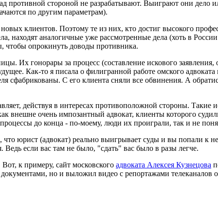
ад противной стороной не разрабатывают. Выиграют они дело или
ачаются по другим параметрам).
 новых клиентов. Поэтому те из них, кто достиг высокого проф
ла, находят аналогичные уже рассмотренные дела (хоть в России 
ды, чтобы опрокинуть доводы противника.
цы. Их гонорары за процесс (составление искового заявления, о
дущее. Как-то я писала о филигранной работе омского адвоката
ля сфабрикованы. С его клиента сняли все обвинения. А обратись
авляет, действуя в интересах противоположной стороны. Такие и
ак внешне очень импозантный адвокат, клиенты которого судили
процессы до конца - по-моему, люди их проиграли, так и не поняв
что юрист (адвокат) реально выигрывает суды и вы попали к не
Ведь если вас там не было, "сдать" вас было в разы легче.
. Вот, к примеру, сайт московского
адвоката Алексея Кузнецова
п
 документами, но и выложил видео с репортажами телеканалов о