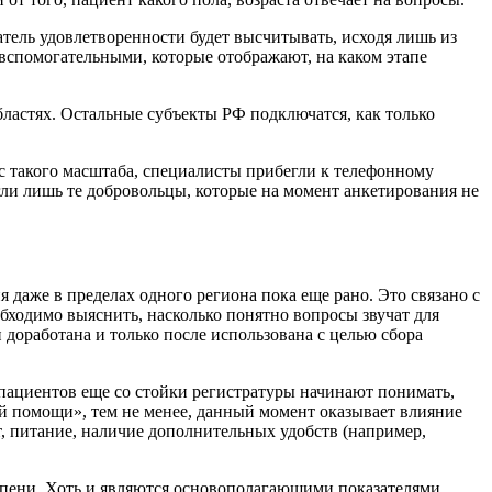
атель удовлетворенности будет высчитывать, исходя лишь из
вспомогательными, которые отображают, на каком этапе
ластях. Остальные субъекты РФ подключатся, как только
с такого масштаба, специалисты прибегли к телефонному
гли лишь те добровольцы, которые на момент анкетирования не
 даже в пределах одного региона пока еще рано. Это связано с
бходимо выяснить, насколько понятно вопросы звучат для
 доработана и только после использована с целью сбора
ациентов еще со стойки регистратуры начинают понимать,
ой помощи», тем не менее, данный момент оказывает влияние
, питание, наличие дополнительных удобств (например,
тепени. Хоть и являются основополагающими показателями