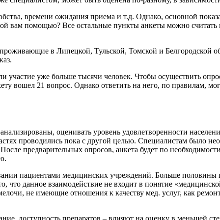
обства, времени ожидания приема и т.д. Однако, основной показ
нной вам помощью? Все остальные пункты анкеты можно считать 
проживающие в Липецкой, Тульской, Томской и Белгородской об
каз.
ли участие уже больше тысячи человек. Чтобы осуществить опро
ту вошел 21 вопрос. Однако ответить на него, по правилам, мо
анализированы, оценивать уровень удовлетворенности населения
астях проводились пока с другой целью. Специалистам было нео
 После предварительных опросов, анкета будет по необходимости
ю.
вании пациентами медицинских учреждений. Больше половины п
 то, что данное взаимодействие не входит в понятие «медицинск
елочи, не имеющие отношения к качеству мед. услуг, как ремонт
вание, доступность препаратов – влияют на оценку в меньшей с