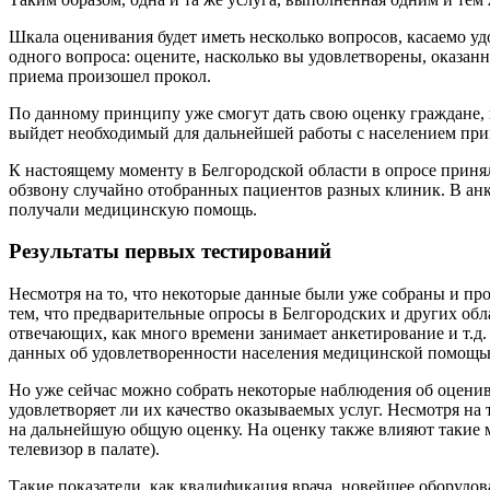
Шкала оценивания будет иметь несколько вопросов, касаемо уд
одного вопроса: оцените, насколько вы удовлетворены, оказа
приема произошел прокол.
По данному принципу уже смогут дать свою оценку граждане, 
выйдет необходимый для дальнейшей работы с населением при
К настоящему моменту в Белгородской области в опросе приня
обзвону случайно отобранных пациентов разных клиник. В анке
получали медицинскую помощь.
Результаты первых тестирований
Несмотря на то, что некоторые данные были уже собраны и про
тем, что предварительные опросы в Белгородских и других обл
отвечающих, как много времени занимает анкетирование и т.д.
данных об удовлетворенности населения медицинской помощь
Но уже сейчас можно собрать некоторые наблюдения об оцени
удовлетворяет ли их качество оказываемых услуг. Несмотря на
на дальнейшую общую оценку. На оценку также влияют такие м
телевизор в палате).
Такие показатели, как квалификация врача, новейшее оборудо