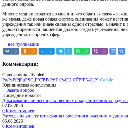
данного опроса.
Многие медики сходятся во мнении, что обратная связь – важны
же время, даже новая общая система оценивания может негати
учреждения так или иначе связаны одной отраслью, а значит и 
удовлетворенности пациентов должно создать учреждения, не с
учреждениях из прочих сфер.
← все публикации
Комментарии:
Comments are disabled
РљРѕРјРјРµРЅС‚Р°СЂРёРё РґР»СЏ СЃР°Р№С‚Р°
Cackl
e
Юридическая консультация
Задать вопрос
Последние новости
Доказывание личных нравственных страданий близких родств
07.08.2026
0 Комментариев
Расходы на уплату штрафов за нарушения в оказании медпомо
06.08.2026
0 Комментариев