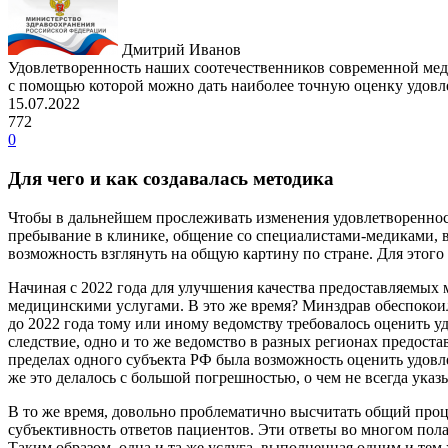
Дмитрий Иванов
Удовлетворенность наших соотечественников современной меди
с помощью которой можно дать наиболее точную оценку удов
15.07.2022
772
0
Для чего и как создавалась методика
Чтобы в дальнейшем прослеживать изменения удовлетворенност
пребывание в клинике, общение со специалистами-медиками, вр
возможность взглянуть на общую картину по стране. Для этого 
Начиная с 2022 года для улучшения качества предоставляемых
медицинскими услугами. В это же время? Минздрав обеспокоилс
до 2022 года тому или иному ведомству требовалось оценить у
следствие, одно и то же ведомство в разных регионах предост
пределах одного субъекта РФ была возможность оценить удов
же это делалось с большой погрешностью, о чем не всегда указ
В то же время, довольно проблематично высчитать общий проц
субъективность ответов пациентов. Эти ответы во многом по
Таким образом, одна и та же услуга, выполненная одним и тем 