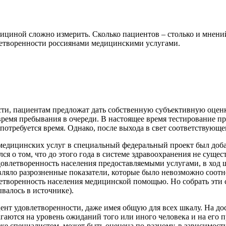
циной сложно измерить. Сколько пациентов – столько и мнений.
летворенности россиянами медицинскими услугами.
и, пациентам предложат дать собственную субъективную оценку
емя пребывания в очереди. В настоящее время тестирование про
потребуется время. Однако, после выхода в свет соответствующе
 медицинских услуг в специальный федеральный проект был доб
я о том, что до этого года в системе здравоохранения не суще
довлетворенность населения предоставляемыми услугами, в ход 
авляло разрозненные показатели, которые было невозможно соотн
летворенность населения медицинской помощью. Но собрать эти 
ывалось в источнике).
ент удовлетворенности, даже имея общую для всех шкалу. На до
лагаются на уровень ожиданий того или иного человека и на е
же специалистом, может быть оценена по-разному, в зависимости 