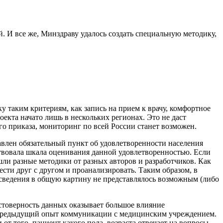
 И все же, Минздраву удалось создать специальную методику,
 таким критериям, как запись на прием к врачу, комфортное
екта начато лишь в нескольких регионах. Это не даст
го приказа, мониторинг по всей России станет возможен.
авлен обязательный пункт об удовлетворенности населения
ствовала шкала оценивания данной удовлетворенностью. Если
шли разные методики от разных авторов и разработчиков. Как
ести друг с другом и проанализировать. Таким образом, в
сведения в общую картину не представлялось возможным (либо
стоверность данных оказывает большое влияние
го предыдущий опыт коммуникации с медицинским учреждением.
от того, пациент какого пола, возраста отвечает на вопросы.