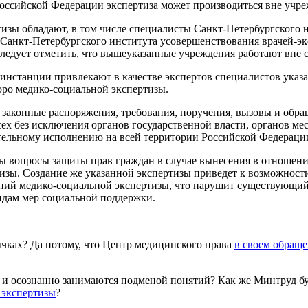
 Российской Федерации экспертиза может производиться вне у
зы обладают, в том числе специалисты Санкт-Петербургского н
 Санкт-Петербургского института усовершенствования врачей-эк
ледует отметить, что вышеуказанные учреждения работают вне 
 инстанции привлекают в качестве экспертов специалистов указ
ро медико-социальной экспертизы.
законные распоряжения, требования, поручения, вызовы и обращ
всех без исключения органов государственной власти, органов м
тельному исполнению на всей территории Российской Федераци
ы вопросы защиты прав граждан в случае вынесения в отношен
тизы. Создание же указанной экспертизы приведет к возможнос
ений медико-социальной экспертизы, что нарушит существующи
идам мер социальной поддержки.
чках? Да потому, что Центр медицинского права
в своем обраще
и и осознанно занимаются подменой понятий? Как же Минтруд б
 экспертизы
?