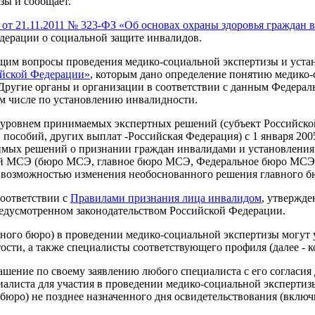
зы и сообщает.
 от 21.11.2011 № 323-ФЗ «Об основах охраны здоровья граждан
едерации о социальной защите инвалидов.
им вопросы проведения медико-социальной экспертизы и устан
ийской Федерации»
, которым дано определение понятию медико-с
ругие органы и организации в соответствии с данным Федерал
ом числе по установлению инвалидности.
 уровнем принимаемых экспертных решений (субъект Российско
 пособий, других выплат -Российская Федерация) с 1 января 20
имых решений о признании граждан инвалидами и установления 
ний МСЭ (бюро МСЭ, главное бюро МСЭ, Федеральное бюро МСЭ
и возможностью изменения необоснованного решения главног
оответствии с
Правилами признания лица инвалидом
, утвержд
предусмотренном законодательством Российской Федерации.
ого бюро) в проведении медико-социальной экспертизы могут у
сти, а также специалисты соответствующего профиля (далее - к
ашение по своему заявлению любого специалиста с его согласия
иалиста для участия в проведении медико-социальной экспертиз
бюро) не позднее назначенного дня освидетельствования (включ