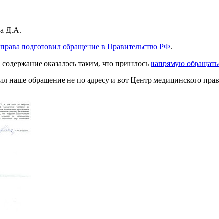
а Д.А.
о права подготовил обращение в Правительство РФ
.
о содержание оказалось таким, что пришлось
напрямую обращать
ил наше обращение не по адресу и вот Центр медицинского прав