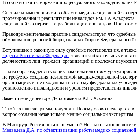
В соответствии с нормами процессуального законодательства
Специальными знаниями в области медико-социальной эксперти
протезирования и реабилитации инвалидов им. Г.А.Альбрехта,
социальной экспертизы и реабилитации инвалидов. При этом с
Правоприменительная практика свидетельствует, что судебные
обжалованию решений бюро, главных бюро и Федерального бю
Вступившие в законную силу судебные постановления, а также 
кодекса Российской Федерации
, являются обязательными для 
должностных лиц, граждан, организаций и подлежат неукосни
Таким образом, действующим законодательством урегулирован
не требуется создания независимой медико-социальной экспер
организациями, не входящими в систему федеральных учрежд
установлению инвалидности и уровнем предоставления инвал
Заместитель директора Департамента К.П. Афонина
Такой вот «шедевр» мы получили. Почему слово шедевр в кавы
вопрос создания независимой медико-социальной экспертизы.
В Минтруде России читать не умеют? Не знают законов логик
Медведева Д.А. по объективизации работы медико-социальной