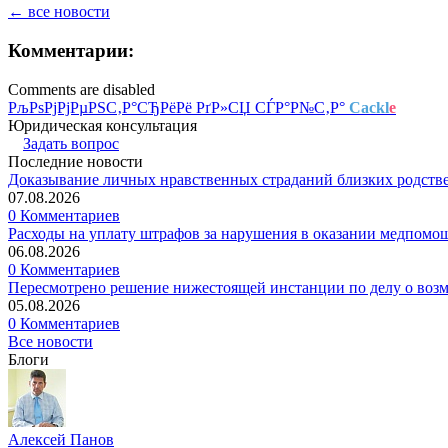
← все новости
Комментарии:
Comments are disabled
РљРѕРјРјРµРЅС‚Р°СЂРёРё РґР»СЏ СЃР°Р№С‚Р°
Cackl
e
Юридическая консультация
Задать вопрос
Последние новости
Доказывание личных нравственных страданий близких родств
07.08.2026
0 Комментариев
Расходы на уплату штрафов за нарушения в оказании медпомо
06.08.2026
0 Комментариев
Пересмотрено решение нижестоящей инстанции по делу о воз
05.08.2026
0 Комментариев
Все новости
Блоги
Алексей Панов