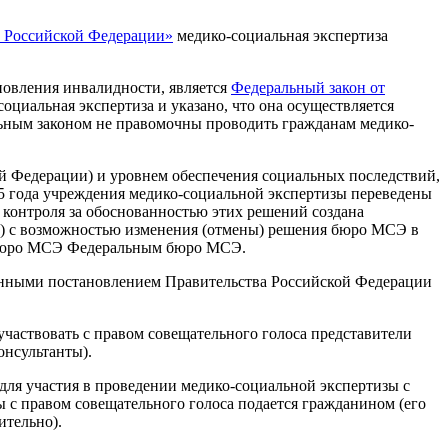
 в Российской Федерации»
медико-социальная экспертиза
овления инвалидности, является
Федеральный закон от
оциальная экспертиза и указано, что она осуществляется
ьным законом не правомочны проводить гражданам медико-
й Федерации) и уровнем обеспечения социальных последствий,
05 года учреждения медико-социальной экспертизы переведены
контроля за обоснованностью этих решений создана
) с возможностью изменения (отмены) решения бюро МСЭ в
о бюро МСЭ Федеральным бюро МСЭ.
енными постановлением Правительства Российской Федерации
частвовать с правом совещательного голоса представители
онсультанты).
 для участия в проведении медико-социальной экспертизы с
ы с правом совещательного голоса подается гражданином (его
ительно).