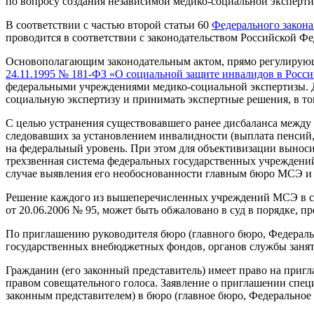
по вопросу создания независимой медико-социальной эксперти
В соответствии с частью второй статьи 60
Федерального закона
проводится в соответствии с законодательством Российской Ф
Основополагающим законодательным актом, прямо регулирующ
24.11.1995 № 181-ФЗ «О социальной защите инвалидов в Росс
федеральными учреждениями медико-социальной экспертизы. Д
социальную экспертизу и принимать экспертные решения, в т
С целью устранения существовавшего ранее дисбаланса между
следовавших за установлением инвалидности (выплата пенсий,
на федеральный уровень. При этом для объективизации вынос
трехзвенная система федеральных государственных учрежде
случае выявления его необоснованности главным бюро МСЭ 
Решение каждого из вышеперечисленных учреждений МСЭ в с
от 20.06.2006 № 95, может быть обжаловано в суд в порядке, 
По приглашению руководителя бюро (главного бюро, Федеральн
государственных внебюджетных фондов, органов службы занято
Гражданин (его законный представитель) имеет право на пригл
правом совещательного голоса. Заявление о приглашении спец
законным представителем) в бюро (главное бюро, Федеральное 