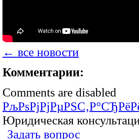
← все новости
Комментарии:
Comments are disabled
РљРѕРјРјРµРЅС‚Р°СЂРёР
Юридическая консультац
Задать вопрос