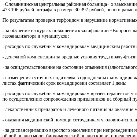
«Оловяннинская центральная районная больница» о взыскании
473 196 рублей, штрафа в размере 30 397 рублей, пени в размер
По результатам проверки терфондом в нарушение нормативных 
- за обучение на курсах повышения квалификации «Вопросы в
газоанализатора и мундштуков;
- расходов по служебным командировкам медицинским работн
- денежной компенсации за вредные условия труда врачу-фтизи
- за освидетельствование на состояние опьянения (алкогольног
- возмещения суточных водителям в однодневных командировках
листах фактический срок командировки составляет 1 день;
- расходов по служебным командировкам врачей-терапевтов уча
по осуществлению сопровождения призывников на сборный пу
- лекарственных препаратов и лечебного питания на оказание
- оказания медицинской помощи сотрудникам уголовно-исполн
- за диспансеризацию взрослого населения при непроведении 
общий анализ мочи, биохимический анализ крови, определение 