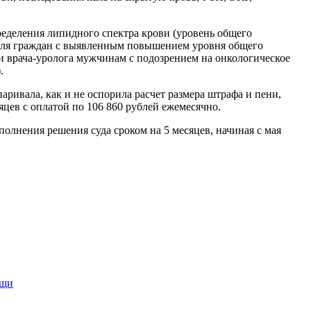
ределения липидного спектра крови (уровень общего
(для граждан с выявленным повышением уровня общего
ли врача-уролога мужчинам с подозрением на онкологическое
.
ривала, как и не оспорила расчет размера штрафа и пени,
яцев с оплатой по 106 860 рублей ежемесячно.
лнения решения суда сроком на 5 месяцев, начиная с мая
ощи