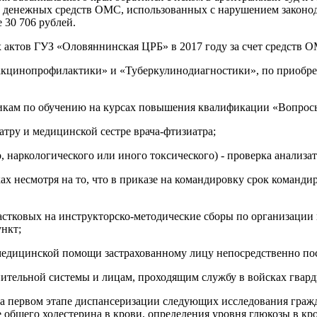
 денежных средств ОМС, использованных с нарушением законода
е 30 706 рублей.
актов ГУЗ «Оловяннинская ЦРБ» в 2017 году за счет средств О
акцинопрофилактики» и «Туберкулинодиагностики», по приобре
икам по обучению на курсах повышения квалификации «Вопрос
атру и медицинской сестре врача-фтизиатра;
о, наркологического или иного токсического) - проверка анализ
 несмотря на то, что в приказе на командировку срок командир
стковых на инструкторско-методические сборы по организации и 
нкт;
 медицинской помощи застрахованному лицу непосредственно пос
ительной системы и лицам, проходящим службу в войсках гвар
на первом этапе диспансеризации следующих исследования гражд
общего холестерина в крови, определения уровня глюкозы в кро