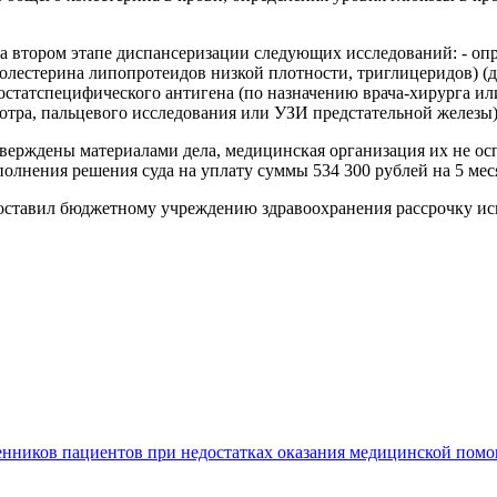
на втором этапе диспансеризации следующих исследований: - оп
 холестерина липопротеидов низкой плотности, триглицеридов) 
ростатспецифического антигена (по назначению врача-хирурга и
мотра, пальцевого исследования или УЗИ предстательной железы)
ерждены материалами дела, медицинская организация их не оспа
полнения решения суда на уплату суммы 534 300 рублей на 5 мес
оставил бюджетному учреждению здравоохранения рассрочку испо
енников пациентов при недостатках оказания медицинской пом