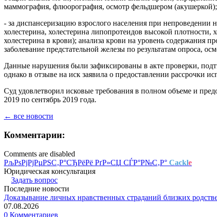
маммография, флюорография, осмотр фельдшером (акушеркой);
- за диспансеризацию взрослого населения при непроведении 
холестерина, холестерина липопротеидов высокой плотности,
холестерина в крови); анализа крови на уровень содержания п
заболевание предстательной железы по результатам опроса, ос
Данные нарушения были зафиксированы в акте проверки, подтв
однако в отзыве на иск заявила о предоставлении рассрочки ис
Суд удовлетворил исковые требования в полном объеме и пред
2019 по сентябрь 2019 года.
← все новости
Комментарии:
Comments are disabled
РљРѕРјРјРµРЅС‚Р°СЂРёРё РґР»СЏ СЃР°Р№С‚Р°
Cackl
e
Юридическая консультация
Задать вопрос
Последние новости
Доказывание личных нравственных страданий близких родств
07.08.2026
0 Комментариев