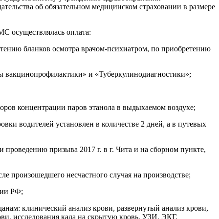
тельства об обязательном медицинском страховании в размере
МС осуществлялась оплата:
тению бланков осмотра врачом-психиатром, по приобретению
ы вакцинопрофилактики» и «Туберкулинодиагностики»;
аторов концентрации паров этанола в выдыхаемом воздухе;
овки водителей установлен в количестве 2 дней, а в путевых
проведению призыва 2017 г. в г. Чита и на сборном пункте,
ле произошедшего несчастного случая на производстве;
дии РФ;
анам: клинический анализ крови, развернутый анализ крови,
ви, исследования кала на скрытую кровь, УЗИ, ЭКГ,