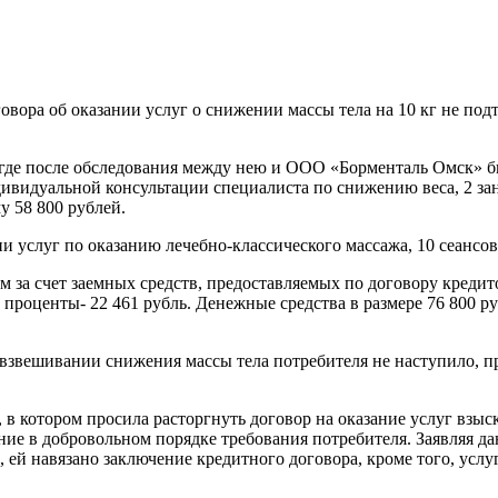
вора об оказании услуг о снижении массы тела на 10 кг не под
где после обследования между нею и ООО «Борменталь Омск» бы
дивидуальной консультации специалиста по снижению веса, 2 зан
у 58 800 рублей.
и услуг по оказанию лечебно-классического массажа, 10 сеансов
 за счет заемных средств, предоставляемых по договору кредит
лг, проценты- 22 461 рубль. Денежные средства в размере 76 80
 взвешивании снижения массы тела потребителя не наступило, 
, в котором просила расторгнуть договор на оказание услуг вз
ние в добровольном порядке требования потребителя. Заявляя да
ей навязано заключение кредитного договора, кроме того, услуга