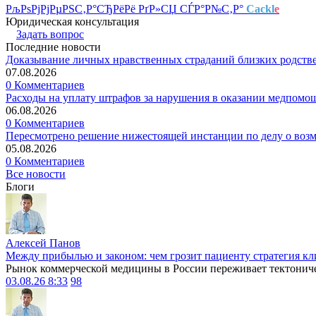
РљРѕРјРјРµРЅС‚Р°СЂРёРё РґР»СЏ СЃР°Р№С‚Р°
Cackl
e
Юридическая консультация
Задать вопрос
Последние новости
Доказывание личных нравственных страданий близких родств
07.08.2026
0 Комментариев
Расходы на уплату штрафов за нарушения в оказании медпомо
06.08.2026
0 Комментариев
Пересмотрено решение нижестоящей инстанции по делу о воз
05.08.2026
0 Комментариев
Все новости
Блоги
Алексей Панов
Между прибылью и законом: чем грозит пациенту стратегия кл
Рынок коммерческой медицины в России переживает тектониче
03.08.26 8:33
98