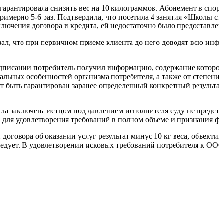
гарантировала снизить вес на 10 килограммов. Абонемент в спор
 примерно 5-6 раз. Подтвердила, что посетила 4 занятия «Школы 
 заключения договора и кредита, ей недостаточно было предоста
азал, что при первичном приеме клиента до него доводят всю и
подписании потребитель получил информацию, содержание которо
альных особенностей организма потребителя, а также от степени
т быть гарантирован заранее определенный конкретный результа
ыла заключена истцом под давлением исполнителя суду не предст
 для удовлетворения требований в полном объеме и признания фа
договора об оказании услуг результат минус 10 кг веса, объек
ледует. В удовлетворении исковых требований потребителя к ОО