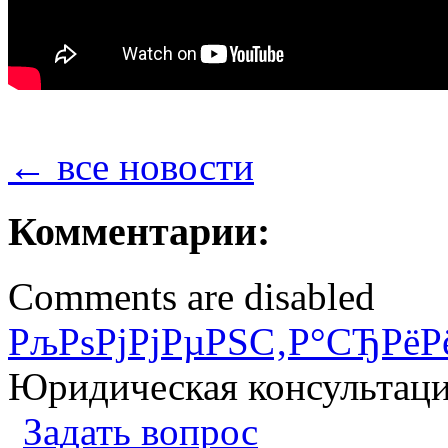
← все новости
Комментарии:
Comments are disabled
РљРѕРјРјРµРЅС‚Р°СЂРёР
Юридическая консультац
Задать вопрос