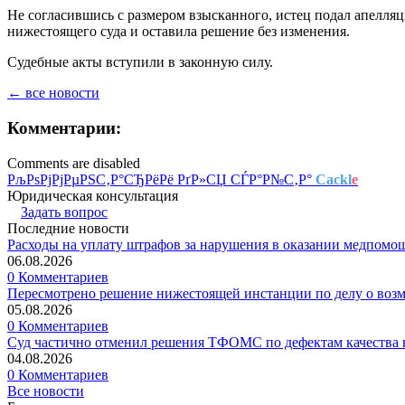
Не согласившись с размером взысканного, истец подал апелляц
нижестоящего суда и оставила решение без изменения.
Судебные акты вступили в законную силу.
← все новости
Комментарии:
Comments are disabled
РљРѕРјРјРµРЅС‚Р°СЂРёРё РґР»СЏ СЃР°Р№С‚Р°
Cackl
e
Юридическая консультация
Задать вопрос
Последние новости
Расходы на уплату штрафов за нарушения в оказании медпомо
06.08.2026
0 Комментариев
Пересмотрено решение нижестоящей инстанции по делу о воз
05.08.2026
0 Комментариев
Суд частично отменил решения ТФОМС по дефектам качества в
04.08.2026
0 Комментариев
Все новости