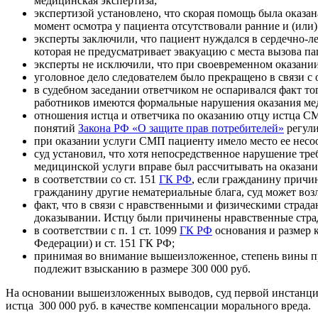
медицинская экспертиза;
экспертизой установлено, что скорая помощь была оказа
момент осмотра у пациента отсутствовали ранние и (или
эксперты заключили, что пациент нуждался в сердечно-л
которая не предусматривает эвакуацию с места вызова па
эксперты не исключили, что при своевременном оказан
уголовное дело следователем было прекращено в связи с
в судебном заседании ответчиком не оспаривался факт то
работников имеются формальные нарушения оказания мед
отношения истца и ответчика по оказанию отцу истца С
понятий
Закона РФ «О защите прав потребителей»
регули
при оказании услуги СМП пациенту имело место ее несоо
суд установил, что хотя непосредственное нарушение тр
медицинской услуги вправе был рассчитывать на оказани
в соответствии со ст. 151
ГК РФ
, если гражданину прич
гражданину другие нематериальные блага, суд может воз
факт, что в связи с нравственными и физическими страд
доказывании. Истцу были причинены нравственные страд
в соответствии с п. 1 ст. 1099
ГК РФ
основания и размер 
Федерации) и ст. 151 ГК РФ;
принимая во внимание вышеизложенное, степень вины при
подлежит взысканию в размере 300 000 руб.
На основании вышеизложенных выводов, суд первой инстанции 
истца 300 000 руб. в качестве компенсации морального вреда.