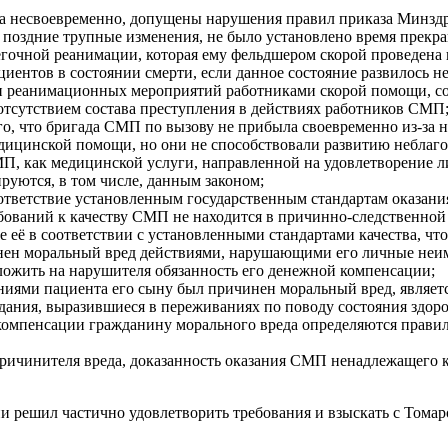
на несвоевременно, допущены нарушения правил приказа Минздрав
) поздние трупные изменения, не было установлено время прекр
егочной реанимации, которая ему фельдшером скорой проведена н
циентов в состоянии смерти, если данное состояние развилось 
ии реанимационных мероприятий работниками скорой помощи, с
 отсутствием состава преступления в действиях работников СМП
го, что бригада СМП по вызову не прибыла своевременно из-за н
ицинской помощи, но они не способствовали развитию неблагоп
МП, как медицинской услуги, направленной на удовлетворение л
руются, в том числе, данным законом;
тветствие установленным государственным стандартам оказания, 
ебований к качеству СМП не находится в причинно-следственной
е её в соответствии с установленными стандартами качества, чт
инен моральный вред действиями, нарушающими его личные не
ложить на нарушителя обязанность его денежной компенсации;
аниями пациента его сыну был причинен моральный вред, являетс
ания, выразившиеся в переживаниях по поводу состояния здоров
компенсации гражданину морального вреда определяются правилам
чинителя вреда, доказанность оказания СМП ненадлежащего кач
решил частично удовлетворить требования и взыскать с Томаро