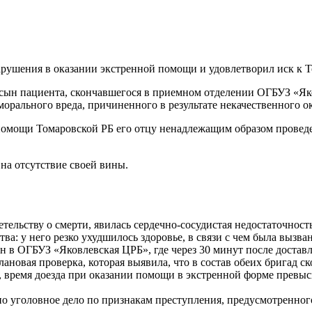
рушения в оказании экстренной помощи и удовлетворил иск к Т
 сын пациента, скончавшегося в приемном отделении ОГБУЗ «Як
морального вреда, причиненного в результате некачественного о
 помощи Томаровской РБ его отцу ненадлежащим образом провед
на отсутствие своей вины.
ельству о смерти, явилась сердечно-сосудистая недостаточность
а: у него резко ухудшилось здоровье, в связи с чем была вызв
н в ОГБУЗ «Яковлевская ЦРБ», где через 30 минут после доставл
ановая проверка, которая выявила, что в состав обеих бригад ск
 время доезда при оказании помощи в экстренной форме превыс
о уголовное дело по признакам преступления, предусмотренного 