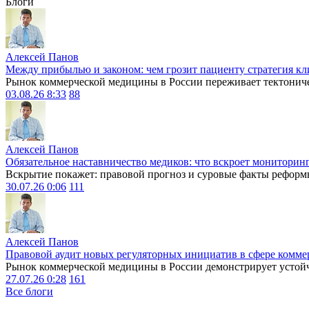
Блоги
Алексей Панов
Между прибылью и законом: чем грозит пациенту стратегия кл
Рынок коммерческой медицины в России переживает тектониче
03.08.26 8:33
88
Алексей Панов
Обязательное наставничество медиков: что вскроет мониторин
Вскрытие покажет: правовой прогноз и суровые факты реформ
30.07.26 0:06
111
Алексей Панов
Правовой аудит новых регуляторных инициатив в сфере комме
Рынок коммерческой медицины в России демонстрирует устойчи
27.07.26 0:28
161
Все блоги