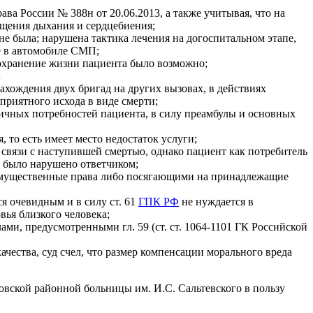
а России № 388н от 20.06.2013, а также учитывая, что на
ащения дыхания и сердцебиения;
е была; нарушена тактика лечения на догоспитальном этапе,
не в автомобиле СМП;
охранение жизни пациента было возможно;
;
ахождения двух бригад на других вызовах, в действиях
риятного исхода в виде смерти;
ичных потребностей пациента, в силу преамбулы и основных
то есть имеет место недостаток услуги;
 связи с наступившей смертью, однако пациент как потребитель
о было нарушено ответчиком;
имущественные права либо посягающими на принадлежащие
я очевидным и в силу ст. 61
ГПК РФ
не нуждается в
ья близкого человека;
и, предусмотренными гл. 59 (ст. ст. 1064-1101 ГК Российской
ества, суд счел, что размер компенсации морального вреда
вской районной больницы им. И.С. Сальтевского в пользу