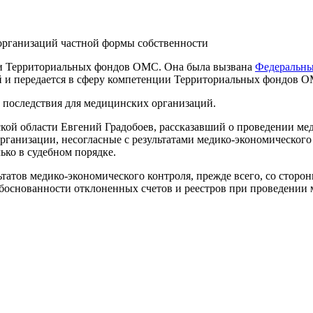
организаций частной формы собственности
а и Территориальных фондов ОМС. Она была вызвана
Федеральным
й и передается в сферу компетенции Территориальных фондов 
последствия для медицинских организаций.
 области Евгений Градобоев, рассказавший о проведении мед
 организации, несогласные с результатами медико-экономическог
лько в судебном порядке.
татов медико-экономического контроля, прежде всего, со стор
боснованности отклоненных счетов и реестров при проведении 