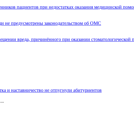
енников пациентов при недостатках оказания медицинской пом
щи не предусмотрены законодательством об ОМС
мещении вреда, причинённого при оказании стоматологической
тка и наставничество не отпугнули абитуриентов
..