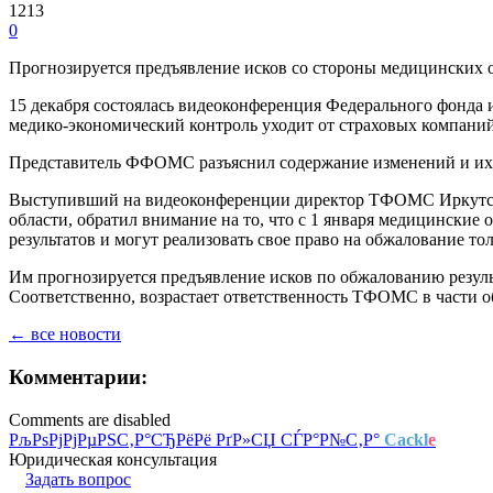
1213
0
Прогнозируется предъявление исков со стороны медицинских 
15 декабря состоялась видеоконференция Федерального фонд
медико-экономический контроль уходит от страховых компани
Представитель ФФОМС разъяснил содержание изменений и их 
Выступивший на видеоконференции директор ТФОМС Иркутской
области, обратил внимание на то, что с 1 января медицинские
результатов и могут реализовать свое право на обжалование то
Им прогнозируется предъявление исков по обжалованию резуль
Соответственно, возрастает ответственность ТФОМС в части о
← все новости
Комментарии:
Comments are disabled
РљРѕРјРјРµРЅС‚Р°СЂРёРё РґР»СЏ СЃР°Р№С‚Р°
Cackl
e
Юридическая консультация
Задать вопрос