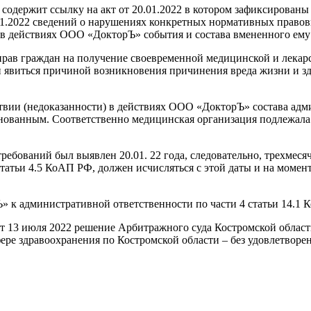
 содержит ссылку на акт от 20.01.2022 в котором зафиксирова
6.01.2022 сведений о нарушениях конкретных нормативных право
 в действиях ООО «ДокторЪ» события и состава вмененного ем
рав граждан на получение своевременной медицинской и лекар
виться причиной возникновения причинения вреда жизни и здор
твии (недоказанности) в действиях ООО «ДокторЪ» состава адм
снованным. Соответственно медицинская организация подлежала
ебований был выявлен 20.01. 22 года, следовательно, трехмес
татьи 4.5 КоАП РФ, должен исчисляться с этой даты и на моме
 к административной ответственности по части 4 статьи 14.1
 13 июля 2022 решение Арбитражного суда Костромской области
ере здравоохранения по Костромской области – без удовлетворен