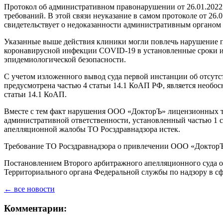
Протокол об административном правонарушении от 26.01.2022
требований. В этой связи неуказание в самом протоколе от 2
свидетельствует о недоказанности административным органом
Указанные выше действия клиники могли повлечь нарушение п
коронавирусной инфекции COVID-19 в установленные сроки и я
эпидемиологической безопасности.
С учетом изложенного вывод суда первой инстанции об отсутс
предусмотрена частью 4 статьи 14.1 КоАП РФ, является необо
статьи 14.1 КоАП.
Вместе с тем факт нарушения ООО «ДокторЪ» лицензионных тр
административной ответственности, установленный частью 1 с
апелляционной жалобы ТО Росздравнадзора истек.
Требование ТО Росздравнадзора о привлечении ООО «ДокторЪ»
Постановлением Второго арбитражного апелляционного суда от
Территориального органа Федеральной службы по надзору в сф
← все новости
Комментарии: