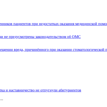
енников пациентов при недостатках оказания медицинской пом
щи не предусмотрены законодательством об ОМС
мещении вреда, причинённого при оказании стоматологической
тка и наставничество не отпугнули абитуриентов
..