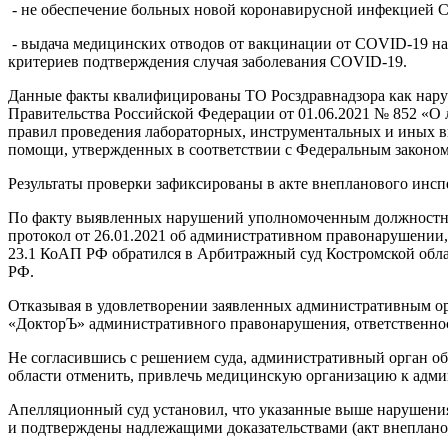
- не обеспечение больных новой коронавирусной инфекцией 
- выдача медицинских отводов от вакцинации от COVID-19 на о
критериев подтверждения случая заболевания COVID-19.
Данные факты квалифицированы ТО Росздравнадзора как нару
Правительства Российской Федерации от 01.06.2021 № 852 «О
правил проведения лабораторных, инструментальных и иных 
помощи, утвержденных в соответствии с Федеральным законом
Результаты проверки зафиксированы в акте внепланового инспе
По факту выявленных нарушений уполномоченным должностны
протокол от 26.01.2021 об административном правонарушении,
23.1 КоАП РФ обратился в Арбитражный суд Костромской облас
РФ.
Отказывая в удовлетворении заявленных административным орг
«ДокторЪ» административного правонарушения, ответственност
Не согласившись с решением суда, административный орган о
области отменить, привлечь медицинскую организацию к адми
Апелляционный суд установил, что указанные выше нарушен
и подтверждены надлежащими доказательствами (акт внепланово