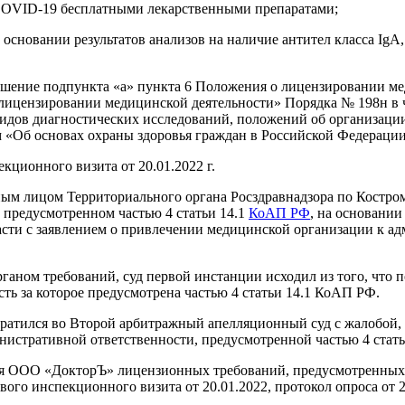
COVID-19 бесплатными лекарственными препаратами;
сновании результатов анализов на наличие антител класса IgA,
шение подпункта «а» пункта 6 Положения о лицензировании ме
 лицензировании медицинской деятельности» Порядка № 198н в
видов диагностических исследований, положений об организац
 «Об основах охраны здоровья граждан в Российской Федерации
кционного визита от 20.01.2022 г.
м лицом Территориального органа Росздравнадзора по Костро
 предусмотренном частью 4 статьи 14.1
КоАП РФ
, на основании
ти с заявлением о привлечении медицинской организации к адм
аном требований, суд первой инстанции исходил из того, что 
ь за которое предусмотрена частью 4 статьи 14.1 КоАП РФ.
братился во Второй арбитражный апелляционный суд с жалобой,
нистративной ответственности, предусмотренной частью 4 стат
ия ООО «ДокторЪ» лицензионных требований, предусмотренных
го инспекционного визита от 20.01.2022, протокол опроса от 20