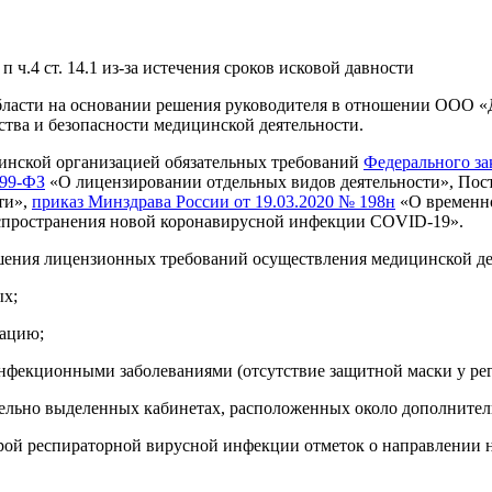
.4 ст. 14.1 из-за истечения сроков исковой давности
бласти на основании решения руководителя в отношении ООО 
ества и безопасности медицинской деятельности.
инской организацией обязательных требований
Федерального зак
 99-ФЗ
«О лицензировании отдельных видов деятельности», Пос
ти»,
приказ Минздрава России от 19.03.2020 № 198н
«О временно
аспространения новой коронавирусной инфекции COVID-19».
ния лицензионных требований осуществления медицинской де
х;
зацию;
нфекционными заболеваниями (отсутствие защитной маски у рег
ельно выделенных кабинетах, расположенных около дополнитель
строй респираторной вирусной инфекции отметок о направлении