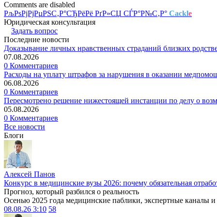
Comments are disabled
РљРѕРјРјРµРЅС‚Р°СЂРёРё РґР»СЏ СЃР°Р№С‚Р°
Cackl
e
Юридическая консультация
Задать вопрос
Последние новости
Доказывание личных нравственных страданий близких родств
07.08.2026
0 Комментариев
Расходы на уплату штрафов за нарушения в оказании медпомо
06.08.2026
0 Комментариев
Пересмотрено решение нижестоящей инстанции по делу о воз
05.08.2026
0 Комментариев
Все новости
Блоги
Алексей Панов
Конкурс в медицинские вузы 2026: почему обязательная отрабо
Прогноз, который разбился о реальность
Осенью 2025 года медицинские паблики, экспертные каналы и .
08.08.26 3:10
58