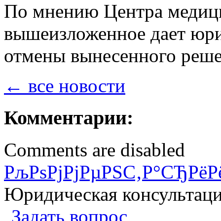
По мнению Центра медици
вышеизложенное дает юри
отмены вынесенного реше
← все новости
Комментарии:
Comments are disabled
РљРѕРјРјРµРЅС‚Р°СЂРёР
Юридическая консультац
Задать вопрос