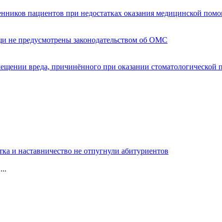
енников пациентов при недостатках оказания медицинской пом
щи не предусмотрены законодательством об ОМС
мещении вреда, причинённого при оказании стоматологической
тка и наставничество не отпугнули абитуриентов
..