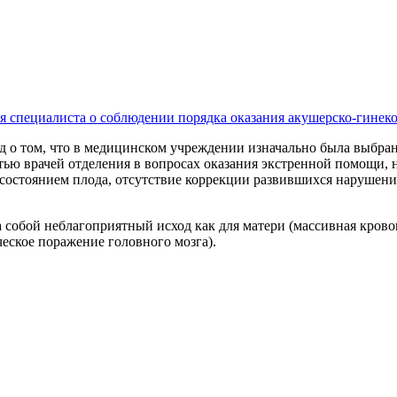
ия специалиста о соблюдении порядка оказания акушерско-гине
од о том, что в медицинском учреждении изначально была выбра
тью врачей отделения в вопросах оказания экстренной помощи,
остоянием плода, отсутствие коррекции развившихся нарушений 
собой неблагоприятный исход как для матери (массивная крово
ческое поражение головного мозга).