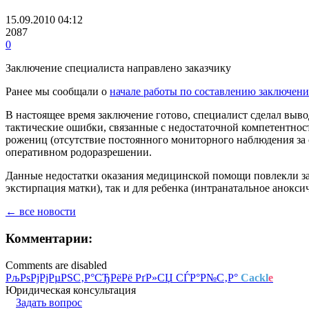
15.09.2010 04:12
2087
0
Заключение специалиста направлено заказчику
Ранее мы сообщали о
начале работы по составлению заключен
В настоящее время заключение готово, специалист сделал выв
тактические ошибки, связанные с недостаточной компетентнос
рожениц (отсутствие постоянного мониторного наблюдения за с
оперативном родоразрешении.
Данные недостатки оказания медицинской помощи повлекли за 
экстирпация матки), так и для ребенка (интранатальное анокси
← все новости
Комментарии:
Comments are disabled
РљРѕРјРјРµРЅС‚Р°СЂРёРё РґР»СЏ СЃР°Р№С‚Р°
Cackl
e
Юридическая консультация
Задать вопрос