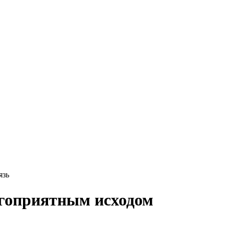
язь
агоприятным исходом