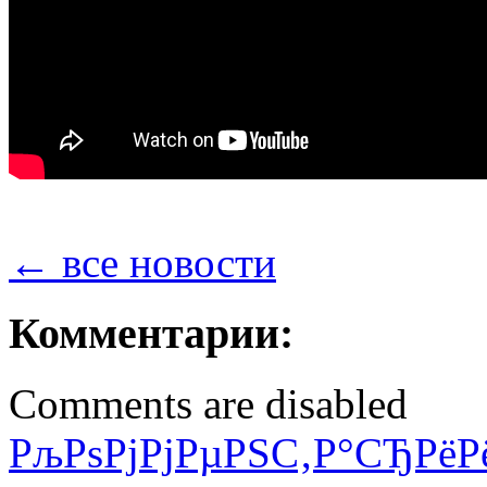
← все новости
Комментарии:
Comments are disabled
РљРѕРјРјРµРЅС‚Р°СЂРёР