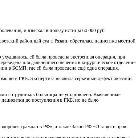
олевания, и взыскал в пользу истицы 60 000 руб.
ветский районный суд г. Рязани обратилась пациентка местной
 ухудшилось, ей была проведена экстренная операция, при
ереведена для дальнейшего лечения в хирургическое отделение
нии в БСМП, где ей была проведена ещё одна операция.
омощи в ГКБ. Экспертиза выявила серьезный дефект оказания
виями сотрудников больницы не установлена. Выявленные
у пациентки до поступления в ГКБ, но не было
здоровья граждан в РФ», а также Закон РФ «О защите прав
их в том числе как определение принципов охраны здоровья,