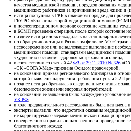
качества медицинской помощи, порядков оказания медиц
медицинских работников за причинение вреда жизни и (
истица поступила в ГКБ в плановом порядке для проведен
ГБУ РО «Больница скорой медицинской помощи» (БСМП
в послеоперационном периоде состояние женщины ухудш
в БСМП проведена операция, после которой состояние ис
позднее истица вновь находилась на стационарном лечен
по обращению истицы в Рязанском филиале АО «Страхов
несвоевременное или ненадлежащее выполнение необходи
медицинской помощи, стандартами медицинской помощи 
ухудшению состояния здоровья застрахованного лица;
в соответствии со статьей 42
ФЗ от 29.11.2010 № 326
«Об 
«СК «СОГАЗ-Мед» признана Фондом правомерной;
на основании приказа регионального Минздрава в отнош
которой выявлены нарушения требования пункта 2.2 Пр
позднее истица обратилась в следственные органы с зая
безопасности жизни или здоровья потребителей;
на основании её заявления было возбуждено уголовное де
УК РФ
;
в ходе предварительного расследования была назначена 
эксперты выявили, что недостатки оказания медицинской
не корригируемого мерами медицинской помощи прогресс
своевременно и правильно назначенное и проведенное ле
благоприятного исхода;