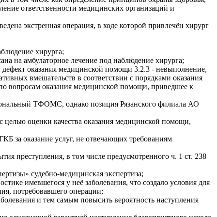
вление ответственности медицинских организаций и
ведена экстренная операция, в ходе которой привлечён хирург
аблюдение хирурга;
сана на амбулаторное лечение под наблюдение хирурга;
ефект оказания медицинской помощи 3.2.3 - невыполнение,
тивных вмешательств в соответствии с порядками оказания
по вопросам оказания медицинской помощи, приведшее к
иональный ТФОМС, однако позиция Рязанского филиала АО
с целью оценки качества оказания медицинской помощи,
ГКБ за оказание услуг, не отвечающих требованиям
тия преступления, в том числе предусмотренного ч. 1 ст. 238
пертизы» судебно-медицинская экспертиза;
тике имевшегося у неё заболевания, что создало условия для
ния, потребовавшего операции;
аболевания и тем самым повысить вероятность наступления