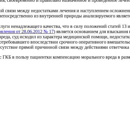
ания, своевременно и правильно назначенное и проведенное лече
ой связи между недостатками лечения и наступлением осложнени
 непосредственно из внутренней природы анализируемого являет
луги ненадлежащего качества, что в силу положений статей 13 
вления от 28.06.2012 № 17
) является основанием для взыскания
вреда, суд исходил из характера медицинской помощи, недостат
отребовавшего впоследствии срочного оперативного вмешательс
отсутствие прямой причинной связи между действиями ответчик
ГКБ в пользу пациентки компенсацию морального вреда в разме