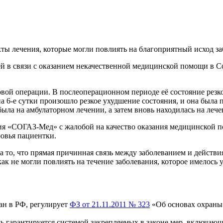
ы лечения, которые могли повлиять на благоприятный исход заб
й в связи с оказанием некачественной медицинской помощи в Со
вой операции. В послеоперационном периоде её состояние резко
 6-е сутки произошло резкое ухудшение состояния, и она была п
ла на амбулаторном лечении, а затем вновь находилась на лече
ия «СОГАЗ-Мед» с жалобой на качество оказания медицинской п
овья пациентки.
на то, что прямая причинная связь между заболеванием и дейст
к не могли повлиять на течение заболевания, которое имелось 
ан в РФ, регулирует
ФЗ от 21.11.2011 № 323
«Об основах охраны 
 гарантируется системой закрепляемых в законе мер, включающ