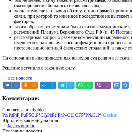
тем не менее, в силу тяжести рассматриваемого заболев
(выздоровления больного) не являлось бы;
экспертами сделан вывод об отсутствии прямой причинн
связи, при которой то или иное последствие не вытекает
факторов;
таким образом, ответчиком были оказаны медицинские ус
разъяснений Пленума Верховного Суда РФ (п. 45
Постано
рассматривая вопрос о размере компенсации морального 
имевшегося патологического инфекционного процесса, п
претерпевание истицей физических страданий, а также 
На основании вышеприведенных выводов суд решил взыскать с 
Решение вступило в законную силу.
← все новости
Комментарии:
Comments are disabled
РљРѕРјРјРµРЅС‚Р°СЂРёРё РґР»СЏ СЃР°Р№С‚Р°
Cackl
e
Юридическая консультация
Задать вопрос
Последние новости