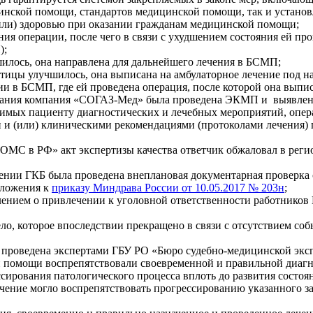
инской помощи, стандартов медицинской помощи, так и устано
или) здоровью при оказании гражданам медицинской помощи;
ия операции, после чего в связи с ухудшением состояния ей про
);
илось, она направлена для дальнейшего лечения в БСМП;
тицы улучшилось, она выписана на амбулаторное лечение под н
ии в БСМП, где ей проведена операция, после которой она выпи
ания компания «СОГАЗ-Мед» была проведена ЭКМП и выявлен д
мых пациенту диагностических и лечебных мероприятий, опера
и (или) клиническими рекомендациями (протоколами лечения) 
ОМС в РФ» акт экспертизы качества ответчик обжаловал в рег
ении ГКБ была проведена внеплановая документарная проверка 
иложения к
приказу Миндрава России от 10.05.2017 № 203н
;
влением о привлечении к уголовной ответственности работников 
ло, которое впоследствии прекращено в связи с отсутствием собы
и проведена экспертами ГБУ РО «Бюро судебно-медицинской экс
 помощи воспрепятствовали своевременной и правильной диагнос
ирования патологического процесса вплоть до развития состоя
чение могло воспрепятствовать прогрессированию указанного з