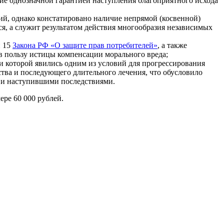
ние однозначной гарантией наступления благоприятного исхода
й, однако констатировано наличие непрямой (косвенной)
ся, а служит результатом действия многообразия независимых
и 15
Закона РФ «О защите прав потребителей»
, а также
 в пользу истицы компенсации морального вреда;
ки которой явились одним из условий для прогрессирования
тва и последующего длительного лечения, что обусловило
а и наступившими последствиями.
ре 60 000 рублей.