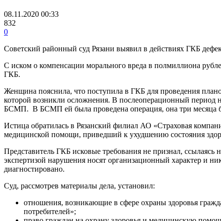
08.11.2020 00:33
832
0
Советский районный суд Рязани выявил в действиях ГКБ дефект
С иском о компенсации морального вреда в полмиллиона рубле
ГКБ.
Женщина пояснила, что поступила в ГКБ для проведения плано
которой возникли осложнения. В послеоперационный период на
БСМП. В БСМП ей была проведена операция, она три месяца бы
Истица обратилась в Рязанский филиал АО «Страховая компан
медицинской помощи, приведший к ухудшению состояния здор
Представитель ГКБ исковые требования не признал, ссылаясь 
экспертизой нарушения носят организационный характер и ника
диагностировано.
Суд, рассмотрев материалы дела, установил:
отношения, возникающие в сфере охраны здоровья гражд
потребителей»;
право граждан на охрану здоровья и медицинскую помощь