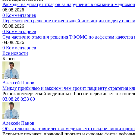
Расходы на уплату штрафов за нарушения в оказании медпомо
06.08.2026
0 Комментариев
Пересмотрено решение нижестоящей инстанции по делу о воз
05.08.2026
0 Комментариев
Суд частично отменил решения ТФОМС по дефектам качества в
04.08.2026
0 Комментариев
Все новости
Блоги
Алексей Панов
Между прибылью и законом: чем грозит пациенту стратегия кл
Рынок коммерческой медицины в России переживает тектониче
03.08.26 8:33
80
Алексей Панов
Обязательное наставничество медиков: что вскроет мониторин
Вскрытие покажет: правовой прогноз и суровые факты реформ